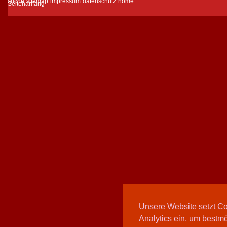
suche
sitemap
impressum
datenschutz
home
Unsere Website setzt C
Analytics ein, um bestmö