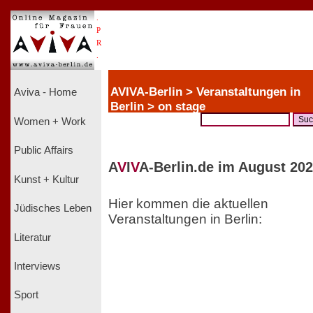
.
P
R
.
AVIVA-Berlin > Veranstaltungen in
Aviva - Home
Berlin > on stage
Women + Work
Public Affairs
A
V
I
V
A-Berlin.de im August 202
Kunst + Kultur
Hier kommen die aktuellen
Jüdisches Leben
Veranstaltungen in Berlin:
Literatur
Interviews
Sport