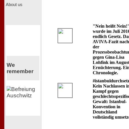
About us
"Nein heißt Nein!
wurde im Juli 201
endlich Gesetz. Da
AVIVA-Fazit nach
der
Prozessbeobachtu
gegen Gina-Lisa
Lohfink im August
We
Ernüchterung. Ei
remember
Chronologie.
#istanbuldurchset
Kein Nachlassen i
Kampf gegen
geschlechtsspezifi
Gewalt: Istanbul-
Konvention in
Deutschland
vollständig umsetz