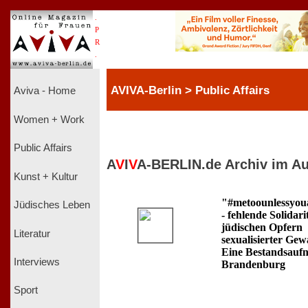
.
P
R
.
AVIVA-Berlin > Public Affairs
Aviva - Home
Women + Work
Public Affairs
A
V
I
V
A-BERLIN.de Archiv im Au
Kunst + Kultur
"#metoounlessyou
Jüdisches Leben
- fehlende Solidari
jüdischen Opfern
Literatur
sexualisierter Gew
Eine Bestandsauf
Interviews
Brandenburg
Sport