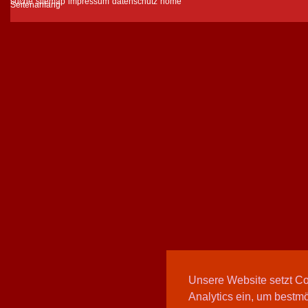
suche
sitemap
impressum
datenschutz
home
Unsere Website setzt C
Analytics ein, um bestmö