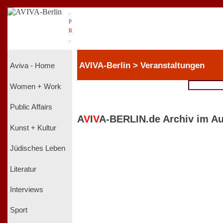
.
P
R
.
AVIVA-Berlin > Veranstaltungen
Aviva - Home
Women + Work
Public Affairs
A
V
I
V
A-BERLIN.de Archiv im Au
Kunst + Kultur
Jüdisches Leben
Literatur
Interviews
Sport