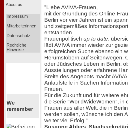
About us
"Liebe AVIVA-Frauen,
mit der Gründung des Online-Fr
Impressum
Berlin vor vier Jahren ist ein spa
und zeitgemäßes Informationsport
Mitarbeiterinnen
entstanden.
Datenschutz
Frauenpolitisch
up to date
, übersic
lädt AVIVA immer wieder zur gezie
Rechtliche
Hinweise
erfolgreichen Suche ebenso ein 
Herumstöbern auf Seitenwegen. 
oder Jüdisches Leben in Berlin, ob
Ausstellungen oder erfahrene Han
Breite des Angebots macht AVIVA 
Anlaufstelle in Sachen Informatio
Frauen.
Für die Zukunft und für weitere eh
die Serie "WorldWideWomen", in 
We
Frauen aus aller Welt, die in Berlin
remember
werden sollen, wünsche ich den
weiter viel Erfolg."
Susanne Ahlers, Staatssekretäri