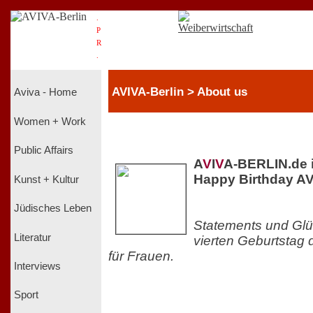
.
P
R
.
AVIVA-Berlin > About us
Aviva - Home
Women + Work
Public Affairs
A
V
I
V
A-BERLIN.de 
Happy Birthday AV
Kunst + Kultur
Jüdisches Leben
Statements und Gl
Literatur
vierten Geburtstag
für Frauen.
Interviews
Sport