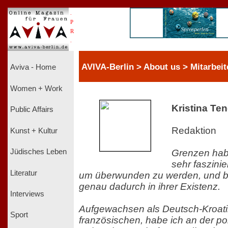
.
P
R
.
AVIVA-Berlin > About us > Mitarbeit
Aviva - Home
Women + Work
Kristina Ten
Public Affairs
Redaktion
Kunst + Kultur
Grenzen hab
Jüdisches Leben
sehr faszinie
Literatur
um überwunden zu werden, und be
genau dadurch in ihrer Existenz.
Interviews
Aufgewachsen als Deutsch-Kroati
Sport
französischen, habe ich an der p