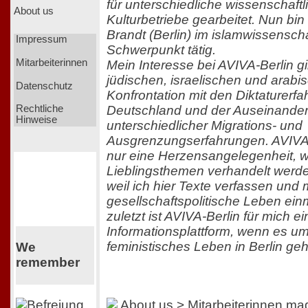
für unterschiedliche wissenschaftl
About us
Kulturbetriebe gearbeitet. Nun bin
Brandt (Berlin) im islamwissenscha
Impressum
Schwerpunkt tätig.
Mitarbeiterinnen
Mein Interesse bei AVIVA-Berlin gil
jüdischen, israelischen und arabis
Datenschutz
Konfrontation mit den Diktaturerfa
Deutschland und der Auseinande
Rechtliche
Hinweise
unterschiedlicher Migrations- und
Ausgrenzungserfahrungen. AVIVA-Be
nur eine Herzensangelegenheit, w
Lieblingsthemen verhandelt werd
weil ich hier Texte verfassen und 
gesellschaftspolitische Leben ein
zuletzt ist AVIVA-Berlin für mich e
Informationsplattform, wenn es u
feministisches Leben in Berlin geh
We
remember
About us > Mitarbeiterinnen
mag