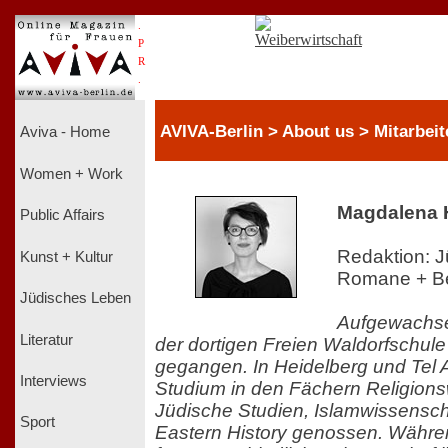
.
P
R
.
AVIVA-Berlin > About us > Mitarbeit
Aviva - Home
Women + Work
Magdalena 
Public Affairs
Redaktion: 
Kunst + Kultur
Romane + Bel
Jüdisches Leben
Aufgewachsen
Literatur
der dortigen Freien Waldorfschule
gegangen. In Heidelberg und Tel 
Interviews
Studium in den Fächern Religions
Jüdische Studien, Islamwissensch
Sport
Eastern History genossen. Währ