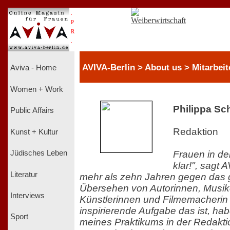
.
P
R
.
AVIVA-Berlin > About us > Mitarbeit
Aviva - Home
Women + Work
Philippa Sc
Public Affairs
Redaktion
Kunst + Kultur
Frauen in de
Jüdisches Leben
klar!", sagt 
Literatur
mehr als zehn Jahren gegen das g
Übersehen von Autorinnen, Musik
Interviews
Künstlerinnen und Filmemacherin 
inspirierende Aufgabe das ist, ha
Sport
meines Praktikums in der Redakti