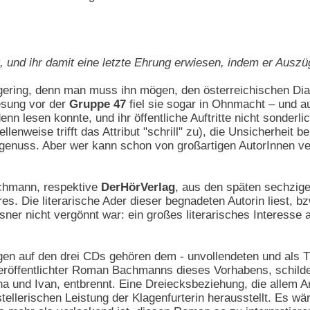
nt, und ihr damit eine letzte Ehrung erwiesen, indem er Ausz
 gering, denn man muss ihn mögen, den österreichischen Dial
esung vor der
Gruppe 47
fiel sie sogar in Ohnmacht – und a
 lesen konnte, und ihr öffentliche Auftritte nicht sonderlic
lenweise trifft das Attribut "schrill" zu), die Unsicherheit b
enuss. Aber wer kann schon von großartigen AutorInnen ver
achmann, respektive
DerHörVerlag
, aus den späten sechziger
es. Die literarische Ader dieser begnadeten Autorin liest, bz
sner nicht vergönnt war: ein großes literarisches Interesse
en auf den drei CDs gehören dem - unvollendeten und als Tr
eröffentlichter Roman Bachmanns dieses Vorhabens, schildert
a und Ivan, entbrennt. Eine Dreiecksbeziehung, die allem Ans
tellerischen Leistung der Klagenfurterin herausstellt. Es w