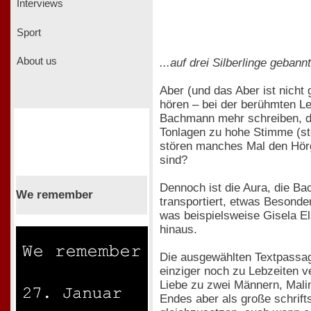
Interviews
Sport
About us
...auf drei Silberlinge geban
Aber (und das Aber ist nicht
hören – bei der berühmten L
Bachmann mehr schreiben, denn
Tonlagen zu hohe Stimme (stel
stören manches Mal den Hörg
sind?
Dennoch ist die Aura, die B
We remember
transportiert, etwas Besonder
was beispielsweise Gisela El
hinaus.
Die ausgewählten Textpassag
einziger noch zu Lebzeiten v
Liebe zu zwei Männern, Malin
Endes aber als große schrifts