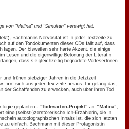
üge von "Malina" und "Simultan" verewigt hat.
ekt), Bachmanns Nervosität ist in jeder Textzeile zu
uch auf den Tondokumenten dieser CDs fällt auf, dass
h lagen. Der bisweilen sehr harte Akzent, die einige
eim Lesen und die eigenwillige Betonung der Literatin
langen, dass sie gleichzeitig begnadete VorleserInnen
 und frühen siebziger Jahren in die Jetztzeit
w. hört sich aus jeder Textzeile heraus. Ihr gelang das,
 an der Schaffenden zu erwecken, auch über ihren Tod
ilogie geplanten -
"Todesarten-Projekt"
an.
"Malina"
,
 eine (selbst-)zerstörerische Ich-Erzählerin, die in
chein autobiographischen Inhalts ist, die sich letzten
äre zu einfach, Bachmann mit dieser Protagonistin