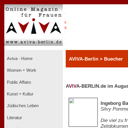
.
.
.
P
R
.
.
.
AVIVA-Berlin > Buecher
Aviva - Home
Women + Work
Public Affairs
A
V
I
V
A-BERLIN.de im Augus
Kunst + Kultur
Ingeborg B
Jüdisches Leben
Silvy Pomm
Literatur
Die viel zu 
Zeitdokument