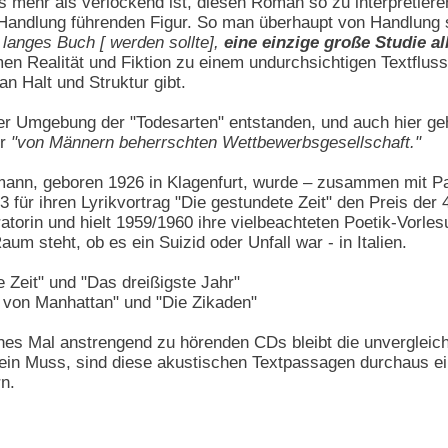
 mehr als verlockend ist, diesen Roman so zu interpretieren
Handlung führenden Figur. So man überhaupt von Handlung 
s langes Buch [ werden sollte],
eine einzige große Studie a
 Realität und Fiktion zu einem undurchsichtigen Textfluss
n Halt und Struktur gibt.
der Umgebung der "Todesarten" entstanden, und auch hier geht
er
"von Männern beherrschten Wettbewerbsgesellschaft."
nn, geboren 1926 in Klagenfurt, wurde – zusammen mit Paul
53 für ihren Lyrikvortrag "Die gestundete Zeit" den Preis der 4
orin und hielt 1959/1960 ihre vielbeachteten Poetik-Vorlesun
um steht, ob es ein Suizid oder Unfall war - in Italien.
 Zeit" und "Das dreißigste Jahr"
 von Manhattan" und "Die Zikaden"
es Mal anstrengend zu hörenden CDs bleibt die unvergleich
 ein Muss, sind diese akustischen Textpassagen durchaus e
n.