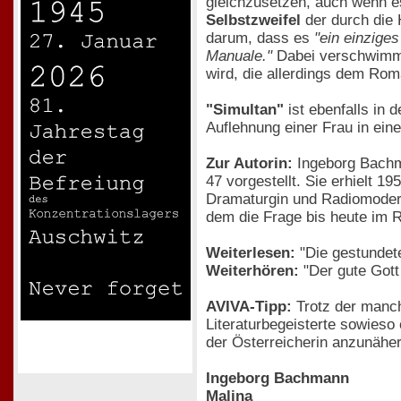
gleichzusetzen, auch wenn es
Selbstzweifel
der durch die 
darum, dass es
"ein einzige
Manuale."
Dabei verschwimmen
wird, die allerdings dem Roma
"Simultan"
ist ebenfalls in 
Auflehnung einer Frau in ein
Zur Autorin:
Ingeborg Bachma
47 vorgestellt. Sie erhielt 19
Dramaturgin und Radiomoderat
dem die Frage bis heute im Ra
Weiterlesen:
"Die gestundete
Weiterhören:
"Der gute Gott
AVIVA-Tipp:
Trotz der manch
Literaturbegeisterte sowieso
der Österreicherin anzunäher
Ingeborg Bachmann
Malina