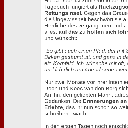
Helga Deen ist zum Überleben en
Tagebuch fungiert als
Rückzugso
Rettungsinsel
. Gegen das Graue
die Ungewissheit beschwört sie a
Herrliche des vergangenen und z
alles,
auf das zu hoffen sich loh
und wünscht:
"Es gibt auch einen Pfad, der mit
Birken gesäumt ist, und ganz in d
ein Kornfeld. Ich wünsche mir oft,
und ich dich am Abend sehen wür
Nur zwei Monate vor ihrer Interni
Deen und Kees van den Berg sich 
An ihn, den geliebten Mann, adressi
Gedanken. Die
Erinnerungen an
Erlebte
, das ihr nun schon so weit 
schreibend wach.
In den ersten Tagen noch entschl