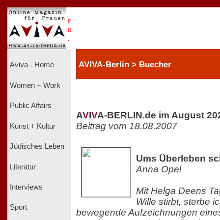
.
P
R
.
AVIVA-Berlin > Buecher
Aviva - Home
Women + Work
Public Affairs
A
V
I
V
A-BERLIN.de im August 20
Beitrag vom 18.08.2007
Kunst + Kultur
Jüdisches Leben
Ums Überleben sc
Literatur
Anna Opel
Interviews
Mit Helga Deens T
Wille stirbt, sterbe
Sport
bewegende Aufzeichnungen eine