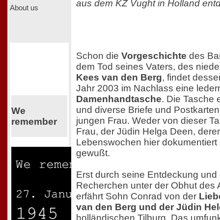
aus dem KZ Vught in Holland ent
About us
Schon die
Vorgeschichte
des Ban
dem Tod seines Vaters, des niede
Kees van den Berg
, findet dess
Jahr 2003 im Nachlass eine leder
Damenhandtasche
. Die Tasche e
und diverse Briefe und Postkarten
We
jungen Frau. Weder von dieser Ta
remember
Frau, der Jüdin Helga Deen, deren
Lebenswochen hier dokumentiert s
gewußt.
Erst durch seine Entdeckung und 
Recherchen unter der Obhut des Ar
erfährt Sohn Conrad von der
Lieb
van den Berg und der Jüdin He
holländischen Tilburg. Das umfunk