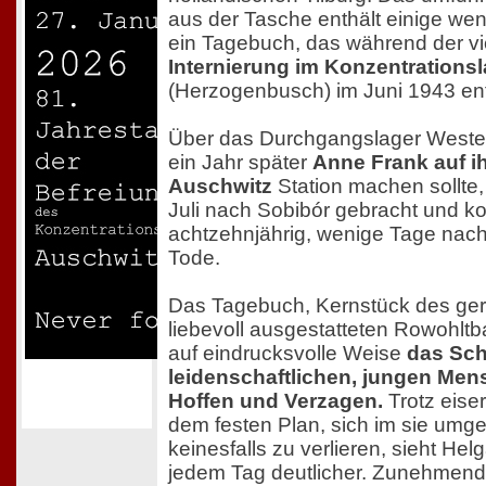
aus der Tasche enthält einige w
ein Tagebuch, das während der v
Internierung im Konzentrations
(Herzogenbusch) im Juni 1943 en
Über das Durchgangslager Wester
ein Jahr später
Anne Frank auf 
Auschwitz
Station machen sollte
Juli nach Sobibór gebracht und k
achtzehnjährig, wenige Tage nach 
Tode.
Das Tagebuch, Kernstück des ger
liebevoll ausgestatteten Rowohlt
auf eindrucksvolle Weise
das Sc
leidenschaftlichen, jungen Me
Hoffen und Verzagen.
Trotz eiser
dem festen Plan, sich im sie um
keinesfalls zu verlieren, sieht He
jedem Tag deutlicher. Zunehmend e