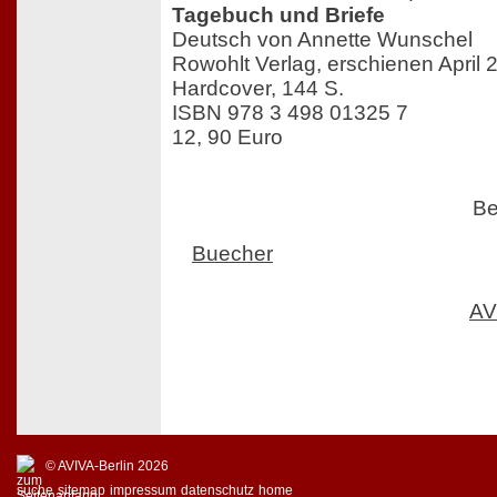
Tagebuch und Briefe
Deutsch von Annette Wunschel
Rowohlt Verlag, erschienen April 
Hardcover, 144 S.
ISBN 978 3 498 01325 7
12, 90 Euro
Be
Buecher
AV
© AVIVA-Berlin 2026
suche
sitemap
impressum
datenschutz
home