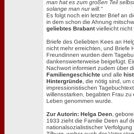
man hat es zum großen Teil selbst
solange man nur will."
Es folgt noch ein letzter Brief an
in dem schon die Ahnung mitschwi
geliebtes Brabant
vielleicht nich
Briefe des Geliebten Kees an Hel
nicht mehr erreichten, und Briefe 
Freundinnen wurden dem Tagebu
dankenswerterweise beigefügt. Ei
Nachwort informiert zudem über d
Familiengeschichte
und alle
his
Hintergründe
, die nötig sind, um
impressionistischen Tagebuchtext 
willensstarken, begabten Frau zu
Leben genommen wurde.
Zur Autorin: Helga Deen
, gebore
1933 zieht die Familie Deen auf de
nationalsozialistischer Verfolgung
Tilburg, woher auch der Vater sta