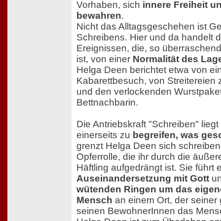
Vorhaben, sich
innere Freiheit 
bewahren
.
Nicht das Alltagsgeschehen ist G
Schreibens. Hier und da handelt d
Ereignissen, die, so überraschen
ist, von einer
Normalität des Lag
Helga Deen berichtet etwa von ei
Kabarettbesuch, von Streitereien
und den verlockenden Wurstpaket
Bettnachbarin.
Die Antriebskraft "Schreiben" liegt
einerseits zu
begreifen, was ges
grenzt Helga Deen sich schreiben
Opferrolle, die ihr durch die äußer
Häftling aufgedrängt ist. Sie führt 
Auseinandersetzung mit Gott
un
wütenden Ringen um das eigene
Mensch
an einem Ort, der seiner
seinen BewohnerInnen das Mensc