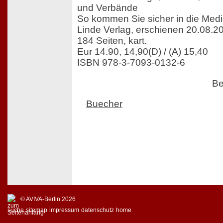
und Verbände
So kommen Sie sicher in die Med
Linde Verlag, erschienen 20.08.2
184 Seiten, kart.
Eur 14.90, 14,90(D) / (A) 15,40
ISBN 978-3-7093-0132-6
Be
Buecher
© AVIVA-Berlin 2026
suche
sitemap
impressum
datenschutz
home