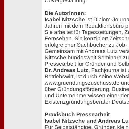
Covergestaltung.
Die AutorInnen:
Isabel Nitzsche
ist Diplom-Journal
Jahren mit dem Redaktionsbüro pr
Sie arbeitet für Tageszeitungen, Ze
Fernsehen. Sie konzipiert Zeitschri
erfolgreicher Sachbücher zu Job-
Gemeinsam mit Andreas Lutz veran
Nitzsche bundesweit Seminare zu
Pressearbeit für Gründer und Selb
Dr. Andreas Lutz
, Fachjournalist
Betriebswirt, ist durch seine Webs
www.gruendungszuschuss.de
und
über Gründungsförderung, Busine
und Unternehmerwissen einer der
Existenzgründungsberater Deutsc
Praxisbuch Pressearbeit
Isabel Nitzsche und Andreas Lu
Für Selbstständige, Gründer, klei