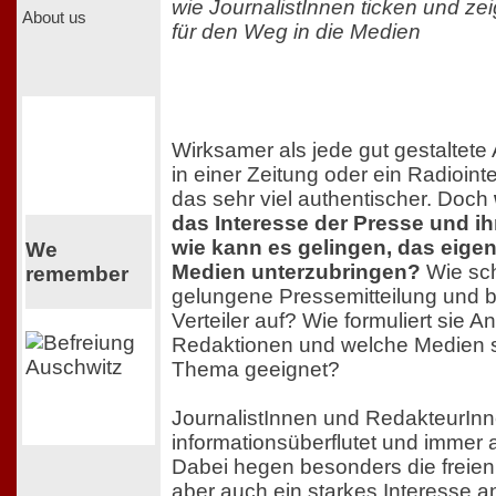
wie JournalistInnen ticken und zei
About us
für den Weg in die Medien
Wirksamer als jede gut gestaltete A
in einer Zeitung oder ein Radiointe
das sehr viel authentischer. Doch
das Interesse der Presse und ihr
wie kann es gelingen, das eige
We
Medien unterzubringen?
Wie sch
remember
gelungene Pressemitteilung und 
Verteiler auf? Wie formuliert sie 
Redaktionen und welche Medien s
Thema geeignet?
JournalistInnen und RedakteurInn
informationsüberflutet und immer
Dabei hegen besonders die freien
aber auch ein starkes Interesse 