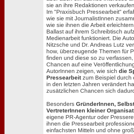
sie an ihre Redaktionen verkaufe
Im "Praxisbuch Pressearbeit" erfa
wie sie mit JournalistInnen zusa
wie sie ihnen die Arbeit erleichtern
Ballast auf ihrem Schreibtisch au
Medienarbeit funktioniert. Die Aut
Nitzsche und Dr. Andreas Lutz ve
how, überzeugende Themen für Pr
finden und diese so zu verfassen,
Chancen auf eine Veröffentlichun
AutorInnen zeigen, wie sich
die S
Pressearbeit
zum Beispiel durch 
in den letzten Jahren verändert 
zusätzlichen Chancen sich dadur
Besonders
GründerInnen, Selbs
VertreterInnen kleiner Organisa
eigene PR-Agentur oder Presseref
ihnen die Pressearbeit professio
einfachsten Mitteln und ohne gro