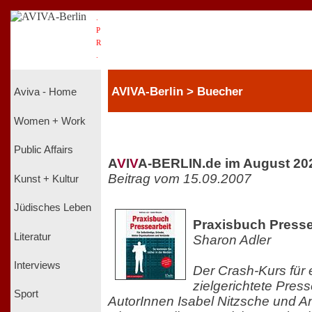
.
P
R
.
AVIVA-Berlin > Buecher
Aviva - Home
Women + Work
Public Affairs
A
V
I
V
A-BERLIN.de im August 20
Beitrag vom 15.09.2007
Kunst + Kultur
Jüdisches Leben
Praxisbuch Presse
Literatur
Sharon Adler
Interviews
Der Crash-Kurs für e
zielgerichtete Press
Sport
AutorInnen Isabel Nitzsche und An