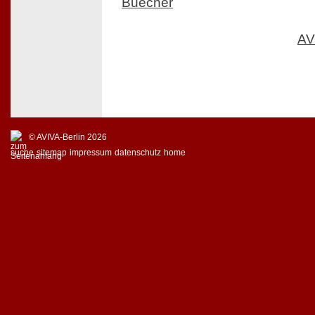
Buecher
AV
© AVIVA-Berlin 2026
suche
sitemap
impressum
datenschutz
home