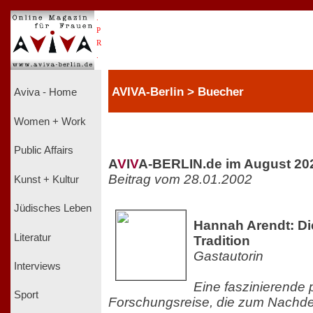
.
P
R
.
AVIVA-Berlin > Buecher
Aviva - Home
Women + Work
Public Affairs
A
V
I
V
A-BERLIN.de im August 20
Beitrag vom 28.01.2002
Kunst + Kultur
Jüdisches Leben
Hannah Arendt: Di
Literatur
Tradition
Gastautorin
Interviews
Eine faszinierende 
Sport
Forschungsreise, die zum Nachde