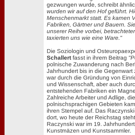
gezwungen wurde, schreibt ähnli
wurden wir auf den Hof geführt. Hi
Menschenmarkt statt. Es kamen Ve
Fabriken, Gärtner und Bauern. Si
unserer Reihe vorbei, betrachtet
taxierten uns wie eine Ware."
Die Soziologin und Osteuropaexp
Schallert
fasst in ihrem Beitrag
"P
polnische Zuwanderung nach Ber
Jahrhundert bis in die Gegenwart
war durch die Gründung von Einric
und Wissenschaft, aber auch durc
entstehenden Fabriken ein Magn
Zahlreiche Arbeiter und Adlige, d
polnischsprachigen Gebieten kame
ihren Stempel auf. Das Raczynski
dort, wo heute der Reichstag steh
Raczynski war im 19. Jahrhundert 
Kunstmäzen und Kunstsammler.