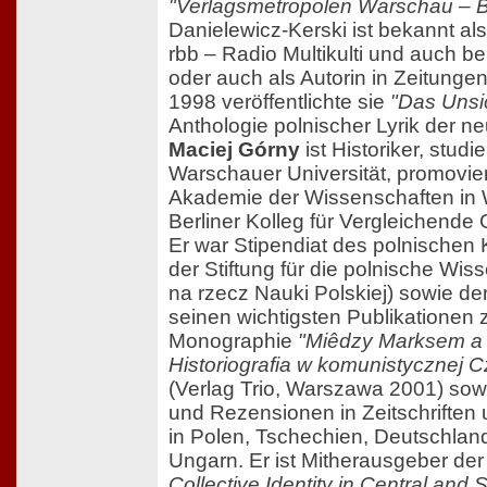
"Verlagsmetropolen Warschau – B
Danielewicz-Kerski ist bekannt al
rbb – Radio Multikulti und auch be
oder auch als Autorin in Zeitungen
1998 veröffentlichte sie
"Das Unsi
Anthologie polnischer Lyrik der n
Maciej Górny
ist Historiker, studi
Warschauer Universität, promovie
Akademie der Wissenschaften in
Berliner Kolleg für Vergleichende
Er war Stipendiat des polnischen 
der Stiftung für die polnische Wi
na rzecz Nauki Polskiej) sowie der
seinen wichtigsten Publikationen 
Monographie
"Miêdzy Marksem a
Historiografia w komunistycznej 
(Verlag Trio, Warszawa 2001) sowi
und Rezensionen in Zeitschrifte
in Polen, Tschechien, Deutschlan
Ungarn. Er ist Mitherausgeber de
Collective Identity in Central and