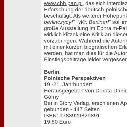
www.cbh.pan.pl
, das sich interdisz
Erforschung der deutsch-polnisc
beschäftigt. Als weiterer Höhepun
berlinczycy!" "Wir, Berliner!"
soll i
große Ausstellung im Ephraim-Pala
wirklich klitzekleine Kritik an dies
vorzubringen: Während die AutorI
mit einer kurzen biografischen Erl
werden, hat man dies für die Auto
Einstiegsbeiträge leider vergesse
Berlin.
Polnische Perspektiven
19.-21. Jahrhundert
Herausgegeben von Dorota Daniel
Górny
Berlin Story Verlag, erschienen Ap
gebunden - 447 Seiten
ISBN: 9783929829891
19,80 Euro