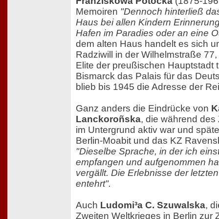
Franziskowa Potocka
(1875-1962
Memoiren
"Dennoch hinterließ da
Haus bei allen Kindern Erinnerun
Hafen im Paradies oder an eine Oa
dem alten Haus handelt es sich u
Radziwill in der Wilhelmstraße 77,
Elite der preußischen Hauptstadt 
Bismarck das Palais für das Deut
blieb bis 1945 die Adresse der Re
Ganz anders die Eindrücke von
K
Lanckoroñska
, die während des
im Untergrund aktiv war und späte
Berlin-Moabit und das KZ Ravensb
"Dieselbe Sprache, in der ich einst
empfangen und aufgenommen hatt
vergällt. Die Erlebnisse der letzte
entehrt".
Auch
Ludomi³a C. Szuwalska
, d
Zweiten Weltkrieges in Berlin zur