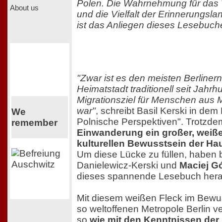
Polen. Die Wahrnehmung für das 
About us
und die Vielfalt der Erinnerungsl
ist das Anliegen dieses Lesebuch
"Zwar ist es den meisten Berliner
Heimatstadt traditionell seit Jahrh
Migrationsziel für Menschen aus M
war"
, schreibt Basil Kerski in dem
We
Polnische Perspektiven". Trotzde
remember
Einwanderung ein großer, weiße
kulturellen Bewusstsein der H
Um diese Lücke zu füllen, haben
Danielewicz-Kerski und
Maciej G
dieses spannende Lesebuch her
Mit diesem weißen Fleck im Bewus
so weltoffenen Metropole Berlin ve
so
wie mit den Kenntnissen der