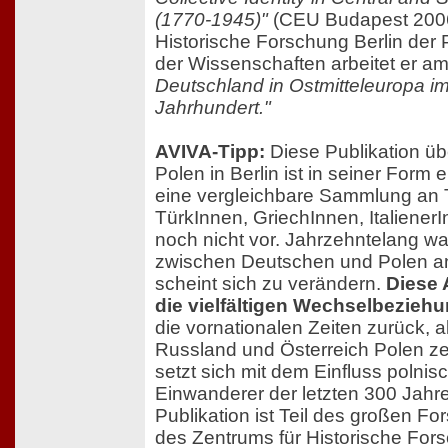
(1770-1945)"
(CEU Budapest 2006)
Historische Forschung Berlin der
der Wissenschaften arbeitet er am
Deutschland in Ostmitteleuropa im
Jahrhundert."
AVIVA-Tipp:
Diese Publikation üb
Polen in Berlin ist in seiner Form ei
eine vergleichbare Sammlung an 
TürkInnen, GriechInnen, ItalienerI
noch nicht vor. Jahrzehntelang wa
zwischen Deutschen und Polen a
scheint sich zu verändern.
Diese 
die vielfältigen Wechselbezieh
die vornationalen Zeiten zurück, 
Russland und Österreich Polen ze
setzt sich mit dem Einfluss polnis
Einwanderer der letzten 300 Jahr
Publikation ist Teil des großen F
des Zentrums für Historische Fors