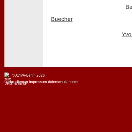
Be
Buecher
Yvo
© AVIVA-Berlin 2026
suche
sitemap
impressum
datenschutz
home