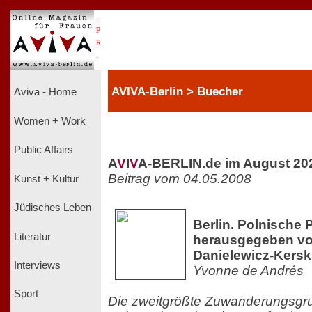
.
P
R
.
AVIVA-Berlin > Buecher
Aviva - Home
Women + Work
Public Affairs
A
V
I
V
A-BERLIN.de im August 20
Beitrag vom 04.05.2008
Kunst + Kultur
Jüdisches Leben
Berlin. Polnische 
Literatur
herausgegeben vo
Danielewicz-Kersk
Interviews
Yvonne de Andrés
Sport
Die zweitgrößte Zuwanderungsgrup