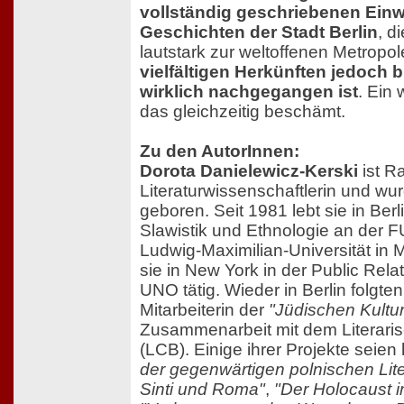
vollständig geschriebenen Ein
Geschichten der Stadt Berlin
, d
lautstark zur weltoffenen Metropole
vielfältigen Herkünften jedoch 
wirklich nachgegangen ist
. Ein
das gleichzeitig beschämt.
Zu den AutorInnen:
Dorota Danielewicz-Kerski
ist R
Literaturwissenschaftlerin und w
geboren. Seit 1981 lebt sie in Berli
Slawistik und Ethnologie an der F
Ludwig-Maximilian-Universität in
sie in New York in der Public Rela
UNO tätig. Wieder in Berlin folgten
Mitarbeiterin der
"Jüdischen Kultu
Zusammenarbeit mit dem Literari
(LCB). Einige ihrer Projekte seien
der gegenwärtigen polnischen Lite
Sinti und Roma"
,
"Der Holocaust in