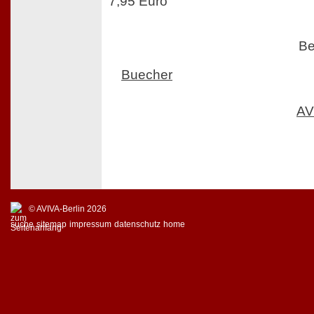
7,95 Euro
Be
Buecher
AV
© AVIVA-Berlin 2026
suche
sitemap
impressum
datenschutz
home