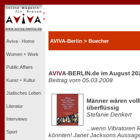
.
P
R
.
AVIVA-Berlin > Buecher
Aviva - Home
Women + Work
Public Affairs
A
V
I
V
A-BERLIN.de im August 20
Beitrag vom 05.03.2008
Kunst + Kultur
Jüdisches Leben
Männer wären vo
Literatur
überflüssig
Stefanie Denkert
Interviews
...wenn Vibratoren
Sport
könnten! Janet Jacksons Aussage s