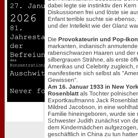
dabei legte sie instinktiv den Ker
Diskussionen frei und löste sie au
Enfant terrible suchte sie ebenso, 
und der Intellekt wie der Glanz wa
Die
Provokateurin und Pop-Iko
markanten, indianisch anmutende
rabenschwarzen Haaren und der 
silbergrauen Strähne, als erste öffe
Amerikas und Celebrity zugleich, 
manifestierte sich selbst als "Amer
Gewissen".
Am 16. Januar 1933 in New Yor
Rosenblatt
als Tochter polnische
Exportkaufmanns Jack Rosenblatt
Mildred Jacobson, in eine wohlha
Familie hineingeboren, wurde sie 
Schwester Judith zunächst von d
dem Kindermädchen aufgezogen, 
geschäftlich in China zu tun hatten