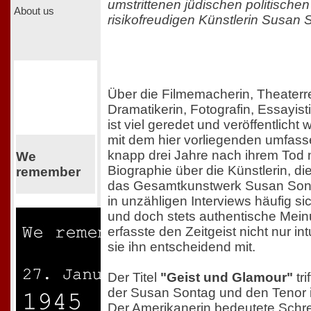
umstrittenen jüdischen politischen 
About us
risikofreudigen Künstlerin Susan 
Über die Filmemacherin, Theaterr
Dramatikerin, Fotografin, Essayis
ist viel geredet und veröffentlicht
mit dem hier vorliegenden umfas
knapp drei Jahre nach ihrem Tod 
We
Biographie über die Künstlerin, di
remember
das Gesamtkunstwerk Susan Sonta
in unzähligen Interviews häufig s
und doch stets authentische Mein
erfasste den Zeitgeist nicht nur int
sie ihn entscheidend mit.
Der Titel
"Geist und Glamour"
tri
der Susan Sontag und den Tenor 
Der Amerikanerin bedeutete Schre