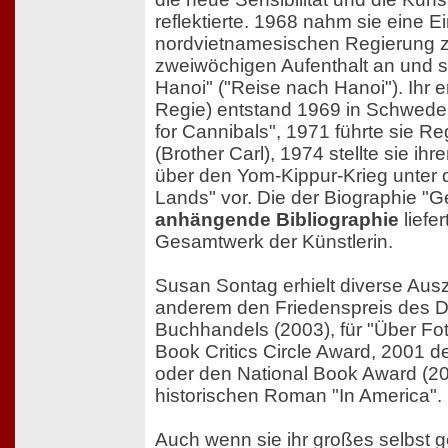
reflektierte. 1968 nahm sie eine E
nordvietnamesischen Regierung 
zweiwöchigen Aufenthalt an und sc
Hanoi" ("Reise nach Hanoi"). Ihr e
Regie) entstand 1969 in Schweden
for Cannibals", 1971 führte sie Reg
(Brother Carl), 1974 stellte sie ih
über den Yom-Kippur-Krieg unter 
Lands" vor. Die der Biographie "G
anhängende Bibliographie
liefe
Gesamtwerk der Künstlerin.
Susan Sontag erhielt diverse Aus
anderem den Friedenspreis des 
Buchhandels (2003), für "Über Fot
Book Critics Circle Award, 2001 
oder den National Book Award (200
historischen Roman "In America".
Auch wenn sie ihr großes selbst ge