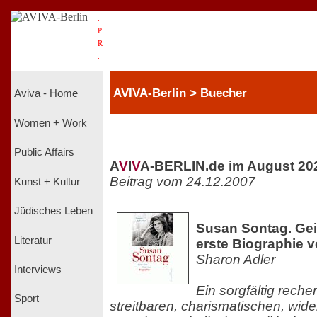
.
P
R
.
AVIVA-Berlin > Buecher
Aviva - Home
Women + Work
Public Affairs
A
V
I
V
A-BERLIN.de im August 20
Beitrag vom 24.12.2007
Kunst + Kultur
Jüdisches Leben
Susan Sontag. Gei
Literatur
erste Biographie v
Sharon Adler
Interviews
Ein sorgfältig recher
Sport
streitbaren, charismatischen, wid