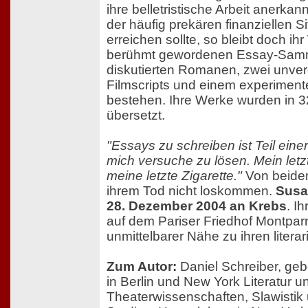
ihre belletristische Arbeit anerka
der häufig prekären finanziellen Si
erreichen sollte, so bleibt doch i
berühmt gewordenen Essay-Samml
diskutierten Romanen, zwei unverö
Filmscripts und einem experiment
bestehen. Ihre Werke wurden in 
übersetzt.
"Essays zu schreiben ist Teil eine
mich versuche zu lösen. Mein letzt
meine letzte Zigarette."
Von beidem 
ihrem Tod nicht loskommen.
Susa
28. Dezember 2004 an Krebs
. I
auf dem Pariser Friedhof Montpar
unmittelbarer Nähe zu ihren litera
Zum Autor:
Daniel Schreiber, geb
in Berlin und New York Literatur u
Theaterwissenschaften, Slawisti