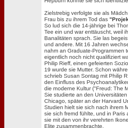
Hepburn konnte sie sich identifizi
Zielstrebig verfolgte sie als Mädc
Frau bis zu ihrem Tod das
"Proje
So lud sich die 14-jährige bei T
Tee ein und war enttäuscht, weil i
Banalitäten sprach. Sie las begeis
und andere. Mit 16 Jahren wechsel
nahm an Graduate-Programmen teil
eigentlich noch nicht qualifiziert wa
Philip Rieff, einen gefeierten Sozi
19 wurde sie Mutter. Schon währ
schrieb Susan Sontag mit Philip Ri
den Einfluss des Psychoanalytike
die moderne Kultur ("Freud: The Mi
Sie studierte an den Universitäte
Chicago, später an der Harvard Un
Studien hielt sie sich nach ihrem 
sie sich fremd fühlte, und in Paris 
sie mit den von ihr verehrten Ikone
Elite zusammenbrachte.