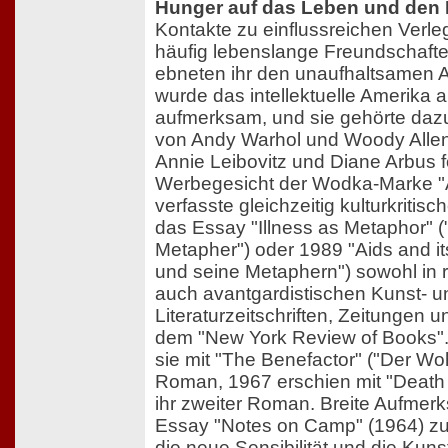
Hunger auf das Leben und den 
Kontakte zu einflussreichen Verle
häufig lebenslange Freundschaf
ebneten ihr den unaufhaltsamen A
wurde das intellektuelle Amerika
aufmerksam, und sie gehörte dazu.
von Andy Warhol und Woody Allen
Annie Leibovitz und Diane Arbus fo
Werbegesicht der Wodka-Marke "
verfasste gleichzeitig kulturkriti
das Essay "Illness as Metaphor" (
Metapher") oder 1989 "Aids and it
und seine Metaphern") sowohl in 
auch avantgardistischen Kunst- u
Literaturzeitschriften, Zeitungen
dem "New York Review of Books". 
sie mit "The Benefactor" ("Der Woh
Roman, 1967 erschien mit "Death K
ihr zweiter Roman. Breite Aufme
Essay "Notes on Camp" (1964) zut
die neue Sensibilität und die Kun