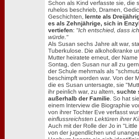
Schon als Kind verfasste sie, die s
ruhelos beschrieb, Dramen, Gedi
Geschichten,
lernte als Dreijähr
es als Zehnjährige, sich in Enz
vertiefen
:
"Ich entschied, dass ich
würde."
Als Susan sechs Jahre alt war, sta
Tuberkulose. Die alkoholkranke 
Mutter heiratete erneut, der Name
Sontag, den Susan nur all zu gern
der Schule mehrmals als "schmutz
beschimpft worden war. Von der Mu
die es Susan untersagte, sie "Mut
ihr peinlich war, zu altern,
suchte 
außerhalb der Familie
. So hat si
einem Interview die Biographie vo
von ihrer Tochter Eve verfasst wu
einflussreichsten Lektüren ihrer K
Auch mit der Rolle der Jo in "Littl
von der jugendlichen und unange