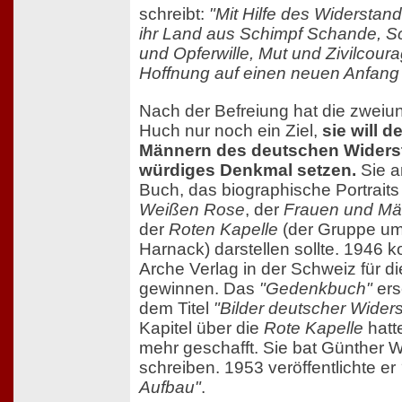
schreibt:
"Mit Hilfe des Widerstand
ihr Land aus Schimpf Schande, S
und Opferwille, Mut und Zivilcourag
Hoffnung auf einen neuen Anfang 
Nach der Befreiung hat die zweiu
Huch nur noch ein Ziel,
sie will 
Männern des deutschen Widers
würdiges Denkmal setzen.
Sie a
Buch, das biographische Portraits 
Weißen Rose
, der
Frauen und Män
der
Roten Kapelle
(der Gruppe um
Harnack) darstellen sollte. 1946 
Arche Verlag in der Schweiz für di
gewinnen. Das
"Gedenkbuch"
ers
dem Titel
"Bilder deutscher Wider
Kapitel über die
Rote Kapelle
hatt
mehr geschafft. Sie bat Günther 
schreiben. 1953 veröffentlichte er
Aufbau"
.