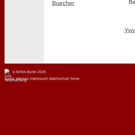
Be
Buecher
Yvo
© AVIVA-Berlin 2026
suche
sitemap
impressum
datenschutz
home