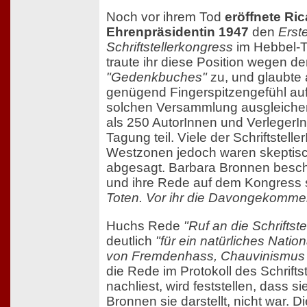
Noch vor ihrem Tod
eröffnete Ri
Ehrenpräsidentin 1947
den
Erst
Schriftstellerkongress
im Hebbel-Th
traute ihr diese Position wegen 
"Gedenkbuches"
zu, und glaubte 
genügend Fingerspitzengefühl auf
solchen Versammlung ausgleiche
als 250 AutorInnen und Verleger
Tagung teil. Viele der Schriftstell
Westzonen jedoch waren skeptisc
abgesagt. Barbara Bronnen besch
und ihre Rede auf dem Kongress 
Toten. Vor ihr die Davongekomme
Huchs Rede
"Ruf an die Schriftste
deutlich
"für ein natürliches Nation
von Fremdenhass, Chauvinismus
die Rede im Protokoll des Schrift
nachliest, wird feststellen, dass s
Bronnen sie darstellt, nicht war. Di