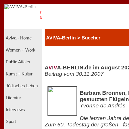
.
P
R
.
AVIVA-Berlin > Buecher
Aviva - Home
Women + Work
Public Affairs
A
V
I
V
A-BERLIN.de im August 20
Beitrag vom 30.11.2007
Kunst + Kultur
Jüdisches Leben
Barbara Bronnen, 
Literatur
gestutzten Flügeln
Yvonne de Andrés
Interviews
Die letzten Jahre d
Sport
Zum 60. Todestag der großen - fa