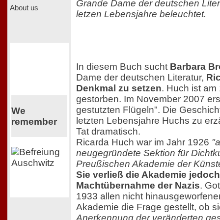
Grande Dame der deutschen Liter
About us
letzen Lebensjahre beleuchtet.
In diesem Buch sucht
Barbara B
Dame der deutschen Literatur,
Ri
Denkmal zu setzen
. Huch ist a
gestorben. Im November 2007 ersc
gestutzten Flügeln". Die Geschicht
We
letzten Lebensjahre Huchs zu erzäh
remember
Tat dramatisch.
Ricarda Huch war im Jahr 1926
"a
neugegründete Sektion für Dichtku
Preußischen Akademie der Künst
Sie verließ die Akademie jedoc
Machtübernahme der Nazis
. Go
1933 allen nicht hinausgeworfenen
Akademie die Frage gestellt, ob si
Anerkennung der veränderten ges