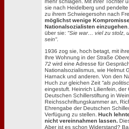
mehr schlagen. Mit ihrer Tochter 
sie nach Heidelberg und pendelte 
zu ihrem Schwiegersohn nach Frei
möglichst wenige Kompromisse
Nationalsozialisten einzugehen
über sie:
"Sie war… viel zu stolz, 
sein".
1936 zog sie, hoch betagt, mit ihr
Ihre Wohnung in der Straße
Obere
72
wird eine Adresse für Gespräc
Nationalsozialismus, wie Helmut G
Harnack und anderen. Von den N
Huch zur gleichen Zeit
"als politi
eingestuft. Heinrich Lilienfein, de
Deutschen Schillerstiftung in Wei
Reichsschriftungskammer an, Ric
Ehrengabe der Deutschen Schillers
Verfügung zu stellen.
Huch lehnte
nicht vereinnahmen lassen.
Dies
Aber ist es schon Widerstand? B