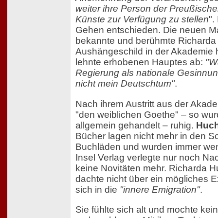
weiter ihre Person der Preußisch
Künste zur Verfügung zu stellen
".
Gehen entschieden. Die neuen Ma
bekannte und berühmte Richarda 
Aushängeschild in der Akademie h
lehnte erhobenen Hauptes ab:
"Wa
Regierung als nationale Gesinnung
nicht mein Deutschtum"
.
Nach ihrem Austritt aus der Akad
"den weiblichen Goethe" – so wu
allgemein gehandelt – ruhig.
Huch
Bücher lagen nicht mehr in den S
Buchläden und wurden immer wen
Insel Verlag verlegte nur noch N
keine Novitäten mehr. Richarda Hu
dachte nicht über ein mögliches E
sich in die
"innere Emigration"
.
Sie fühlte sich alt und mochte ke