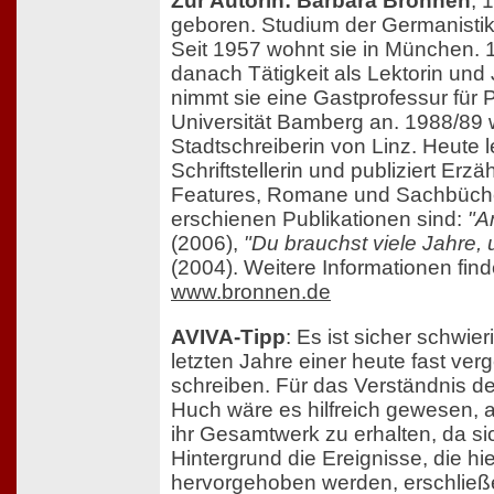
Zur Autorin: Barbara Bronnen
, 
geboren. Studium der Germanistik
Seit 1957 wohnt sie in München. 
danach Tätigkeit als Lektorin und 
nimmt sie eine Gastprofessur für 
Universität Bamberg an. 1988/89 w
Stadtschreiberin von Linz. Heute le
Schriftstellerin und publiziert Erz
Features, Romane und Sachbücher
erschienen Publikationen sind:
"A
(2006),
"Du brauchst viele Jahre,
(2004). Weitere Informationen find
www.bronnen.de
AVIVA-Tipp
: Es ist sicher schwier
letzten Jahre einer heute fast ve
schreiben. Für das Verständnis d
Huch wäre es hilfreich gewesen, a
ihr Gesamtwerk zu erhalten, da si
Hintergrund die Ereignisse, die h
hervorgehoben werden, erschließ