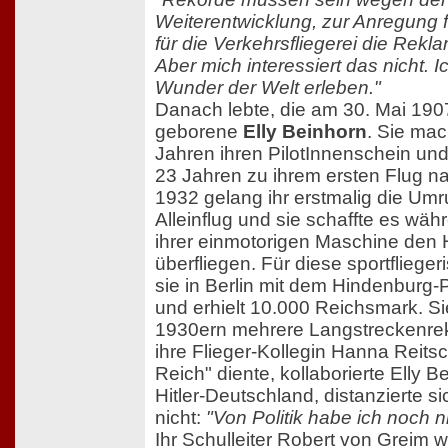
Weiterentwicklung, zur Anregung f
für die Verkehrsfliegerei die Rek
Aber mich interessiert das nicht. 
Wunder der Welt erleben."
Danach lebte, die am 30. Mai 190
geborene
Elly Beinhorn
. Sie mac
Jahren ihren PilotInnenschein und 
23 Jahren zu ihrem ersten Flug na
1932 gelang ihr erstmalig die Um
Alleinflug und sie schaffte es wäh
ihrer einmotorigen Maschine den
überfliegen. Für diese sportfliege
sie in Berlin mit dem Hindenburg
und erhielt 10.000 Reichsmark. Sie
1930ern mehrere Langstreckenrek
ihre Flieger-Kollegin Hanna Reitsc
Reich" diente, kollaborierte Elly B
Hitler-Deutschland, distanzierte s
nicht:
"Von Politik habe ich noch n
Ihr Schulleiter Robert von Greim w