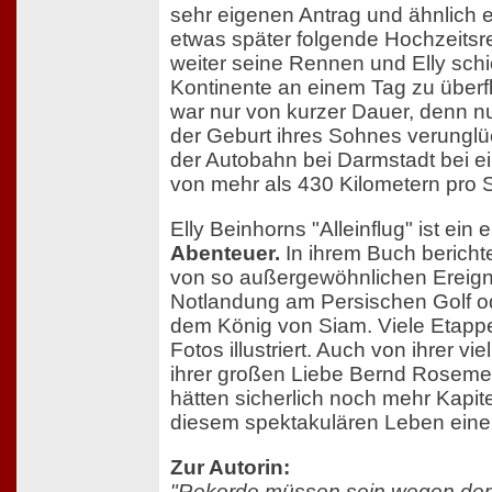
sehr eigenen Antrag und ähnlich 
etwas später folgende Hochzeitsre
weiter seine Rennen und Elly schic
Kontinente an einem Tag zu überfl
war nur von kurzer Dauer, denn n
der Geburt ihres Sohnes verunglü
der Autobahn bei Darmstadt bei 
von mehr als 430 Kilometern pro S
Elly Beinhorns "Alleinflug" ist ein 
Abenteuer.
In ihrem Buch berichte
von so außergewöhnlichen Ereigni
Notlandung am Persischen Golf od
dem König von Siam. Viele Etapp
Fotos illustriert. Auch von ihrer vie
ihrer großen Liebe Bernd Rosemey
hätten sicherlich noch mehr Kapi
diesem spektakulären Leben einer
Zur Autorin:
"Rekorde müssen sein wegen de