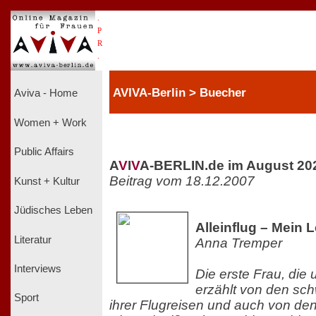
.
P
R
.
AVIVA-Berlin > Buecher
Aviva - Home
Women + Work
Public Affairs
A
V
I
V
A-BERLIN.de im August 20
Beitrag vom 18.12.2007
Kunst + Kultur
Jüdisches Leben
Alleinflug – Mein 
Literatur
Anna Tremper
Interviews
Die erste Frau, die 
erzählt von den sc
Sport
ihrer Flugreisen und auch von de