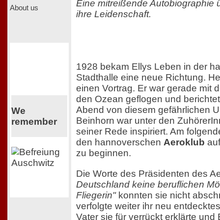
Eine mitreißende Autobiographie 
About us
ihre Leidenschaft.
1928 bekam Ellys Leben in der 
Stadthalle eine neue Richtung. He
einen Vortrag. Er war gerade mit 
den Ozean geflogen und berichte
Abend von diesem gefährlichen Un
We
Beinhorn war unter den ZuhörerI
remember
seiner Rede inspiriert. Am folgen
den hannoverschen
Aeroklub
auf
zu beginnen.
Die Worte des Präsidenten des A
Deutschland keine beruflichen Mög
Fliegerin"
konnten sie nicht absch
verfolgte weiter ihr neu entdecktes
Vater sie für verrückt erklärte und