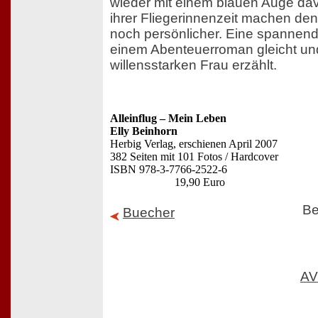
wieder mit einem blauen Auge dav
ihrer Fliegerinnenzeit machen den 
noch persönlicher. Eine spannend
einem Abenteuerroman gleicht un
willensstarken Frau erzählt.
Alleinflug – Mein Leben
Elly Beinhorn
Herbig Verlag, erschienen April 2007
382 Seiten mit 101 Fotos / Hardcover
ISBN 978-3-7766-2522-6
19,90 Euro
Be
Buecher
AV