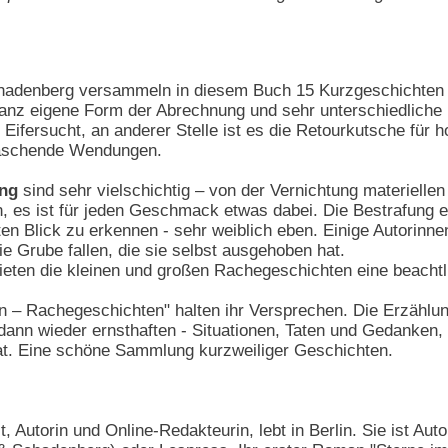
hadenberg versammeln in diesem Buch 15 Kurzgeschicht
 ganz eigene Form der Abrechnung und sehr unterschiedliche 
Eifersucht, an anderer Stelle ist es die Retourkutsche für 
raschende Wendungen.
ung
sind sehr vielschichtig – von der Vernichtung materiellen 
, es ist für jeden Geschmack etwas dabei. Die Bestrafung erfo
ersten Blick zu erkennen - sehr weiblich eben. Einige Autor
die Grube fallen, die sie selbst ausgehoben hat.
ieten die kleinen und großen Rachegeschichten eine beachtlic
n – Rachegeschichten" halten ihr Versprechen. Die Erzählun
dann wieder ernsthaften - Situationen, Taten und Gedanken, 
hat. Eine schöne Sammlung kurzweiliger Geschichten.
lt, Autorin und Online-Redakteurin, lebt in Berlin. Sie ist Aut