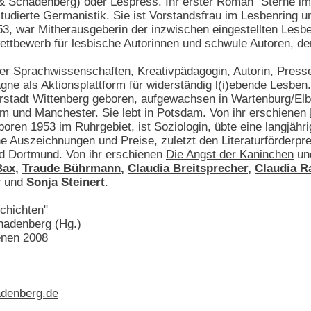
 & Schadenberg) oder Lespress. Ihr erster Roman "Sterne i
studierte Germanistik. Sie ist Vorstandsfrau im Lesbenring 
3, war Mitherausgeberin der inzwischen eingestellten Lesbenz
ettbewerb für lesbische Autorinnen und schwule Autoren, den
 der Sprachwissenschaften, Kreativpädagogin, Autorin, Pres
ne als Aktionsplattform für widerständig l(i)ebende Lesben.
erstadt Wittenberg geboren, aufgewachsen in Wartenburg/Elb
am und Manchester. Sie lebt in Potsdam. Von ihr erschienen
boren 1953 im Ruhrgebiet, ist Soziologin, übte eine langjähri
sche Auszeichnungen und Preise, zuletzt den Literaturförderp
nd Dortmund. Von ihr erschienen
Die Angst der Kaninchen
un
Bax
,
Traude Bührmann
,
Claudia Breitsprecher
,
Claudia R
r
und
Sonja Steinert
.
chichten"
adenberg (Hg.)
enen 2008
denberg.de