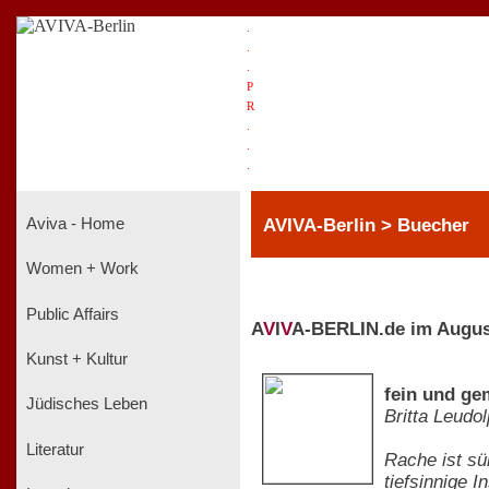
.
.
.
P
R
.
.
.
AVIVA-Berlin > Buecher
Aviva - Home
Women + Work
Public Affairs
A
V
I
V
A-BERLIN.de im Augus
Kunst + Kultur
fein und ge
Jüdisches Leben
Britta Leudo
Literatur
Rache ist süß
tiefsinnige I