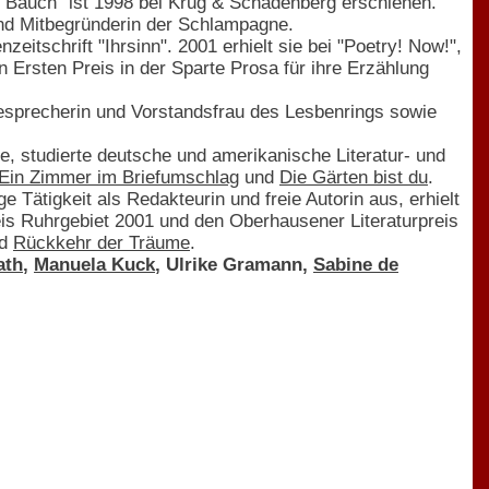
m Bauch" ist 1998 bei Krug & Schadenberg erschienen.
und Mitbegründerin der Schlampagne.
eitschrift "Ihrsinn". 2001 erhielt sie bei "Poetry! Now!",
 Ersten Preis in der Sparte Prosa für ihre Erzählung
sesprecherin und Vorstandsfrau des Lesbenrings sowie
e, studierte deutsche und amerikanische Literatur- und
Ein Zimmer im Briefumschlag
und
Die Gärten bist du
.
ge Tätigkeit als Redakteurin und freie Autorin aus, erhielt
reis Ruhrgebiet 2001 und den Oberhausener Literaturpreis
d
Rückkehr der Träume
.
ath
,
Manuela Kuck
, Ulrike Gramann,
Sabine de