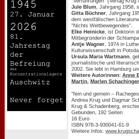
"Verführungen" (Verlag Krug
Jule Blum
, Jahrgang 1958, 
Gitta Büchner
, Jahrgang 195
dem westfälischen Literaturw
"Nichts Weltbewegendes".
Elke Heinicke
, ist Doktorin
Mitbegründerin der Schlampag
Antje Wagner
, 1974 in Luth
Kulturwissenschaft in Potsd
Ursula Maria Wartmann
, ge
journalistische und literari
2002. Sie lebt in Hamburg u
Weitere Autorinnen:
Anne 
Martin
,
Marlen Schachinge
"fein und gemein – Racheges
Andrea Krug und Dagmar Sch
Krug & Schadenberg, erschi
Gebunden, 192 Seiten
16 Euro
ISBN 978-3-930041-61-9
Weitere Infos:
www.krugscha