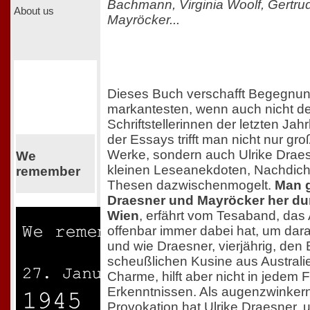
Bachmann, Virginia Woolf, Gertrud
About us
Mayröcker...
Dieses Buch verschafft Begegnun
markantesten, wenn auch nicht de
Schriftstellerinnen der letzten Jah
der Essays trifft man nicht nur gr
Werke, sondern auch Ulrike Draesn
We
kleinen Leseanekdoten, Nachdich
remember
Thesen dazwischenmogelt.
Man 
Draesner und Mayröcker her dur
Wien
, erfährt vom Tesaband, das 
offenbar immer dabei hat, um dar
und wie Draesner, vierjährig, den 
scheußlichen Kusine aus Australie
Charme, hilft aber nicht in jedem 
Erkenntnissen. Als augenzwinkernde
Provokation hat Ulrike Draesner,