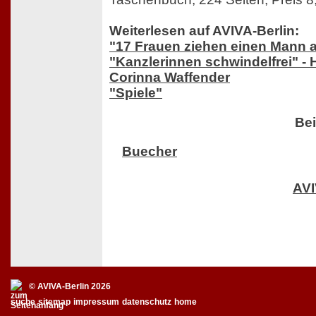
Weiterlesen auf AVIVA-Berlin:
"17 Frauen ziehen einen Mann 
"Kanzlerinnen schwindelfrei" 
Corinna Waffender
"Spiele"
Bei
Buecher
AV
© AVIVA-Berlin 2026
suche
sitemap
impressum
datenschutz
home