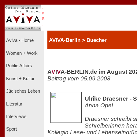
.
P
R
.
AVIVA-Berlin > Buecher
Aviva - Home
Women + Work
Public Affairs
A
V
I
V
A-BERLIN.de im August 20
Beitrag vom 05.09.2008
Kunst + Kultur
Jüdisches Leben
Ulrike Draesner -
Literatur
Anna Opel
Interviews
Draesner schreibt si
Schreiberinnen hera
Sport
Kollegin Lese- und Lebenseindrüc