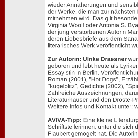
wieder Annäherungen und sensib
der Werke, die man zur nächsten 
mitnehmen wird. Das gilt besonder
Virginia Woolf oder Antonia S. Bya
der jung verstorbenen Autorin Ma
deren Liebesbriefe aus dem Sana
literarisches Werk veröffentlicht w
Zur Autorin: Ulrike Draesner
wur
geboren und lebt heute als Lyrike
Essayistin in Berlin. Veröffentlichun
Roman (2001), "Hot Dogs", Erzäh
"kugelblitz", Gedichte (2002), "Sp
Zahlreiche Auszeichnungen, darun
Literaturhäuser und den Droste-Pr
Weitere Infos und Kontakt unter:
w
AVIVA-Tipp:
Eine kleine Literatur
Schriftstellerinnen, unter die sich
Flaubert gemogelt hat. Die Autorin 