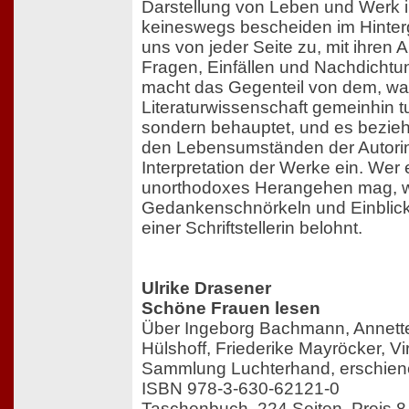
Darstellung von Leben und Werk i
keineswegs bescheiden im Hinter
uns von jeder Seite zu, mit ihre
Fragen, Einfällen und Nachdicht
macht das Gegenteil von dem, wa
Literaturwissenschaft gemeinhin tut
sondern behauptet, und es bezie
den Lebensumständen der Autorin
Interpretation der Werke ein. Wer 
unorthodoxes Herangehen mag, wi
Gedankenschnörkeln und Einblicke
einer Schriftstellerin belohnt.
Ulrike Drasener
Schöne Frauen lesen
Über Ingeborg Bachmann, Annette
Hülshoff, Friederike Mayröcker, Vir
Sammlung Luchterhand, erschie
ISBN 978-3-630-62121-0
Taschenbuch, 224 Seiten, Preis 8