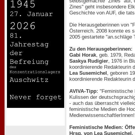
selbstgemachte ´Zines´ auf, 
Zines" geht insbesondere Elk
Geschichte von AUF, die tats
Die Herausgeberinnen von "F
Österreich. 2008 konnte es s
2005 gestartete "an.schläge T
Zu den Herausgeberinnen:
Gabi Horak
, geb. 1979, Reda
Saskya Rudigier
, 1976 in B
koordinierende Redakteurin 
Lea Susemichel
, geboren 19
koordinierende Redakteurin d
AVIVA-Tipp:
"Feministische 
Kulissen der deutschsprachig
- auch das überrascht viellei
feministische Medien die Ho
MedienwissenschaftlerInnen!
Feministische Medien: Öffe
Hrsg. von Lea Susemichel, 