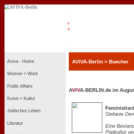
.
.
.
P
R
.
.
.
AVIVA-Berlin > Buecher
Aviva - Home
Women + Work
Public Affairs
A
V
I
V
A-BERLIN.de im Augus
Kunst + Kultur
Feministisc
Jüdisches Leben
Stefanie Den
Literatur
Eine Bestan
Popkultur un