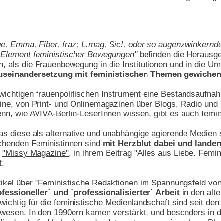
e, Emma, Fiber, fraz; L.mag, Sic!, oder so augenzwinkernd
s Element feministischer Bewegungen"
befinden die Herausge
n, als die Frauenbewegung in die Institutionen und in die U
seinandersetzung mit feministischen Themen gewichen
 wichtigen frauenpolitischen Instrument eine Bestandsaufna
zine, von Print- und Onlinemagazinen über Blogs, Radio und
n, wie AVIVA-Berlin-LeserInnen wissen, gibt es auch femi
diese als alternative und unabhängige agierende Medien sei
chenden Feministinnen sind
mit Herzblut dabei und landen
n
"Missy Magazine"
, in ihrem Beitrag "Alles aus Liebe. Fem
t.
Artikel über "Feministische Redaktionen im Spannungsfeld vo
essioneller´ und ´professionalisierter´ Arbeit
in den alte
r wichtig für die feministische Medienlandschaft sind seit 
ewesen. In den 1990ern kamen verstärkt, und besonders in 