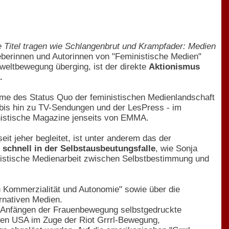
e Titel tragen wie Schlangenbrut und Krampfader: Medien
berinnen und Autorinnen von "Feministische Medien"
mweltbewegung überging, ist der direkte
Aktionismus
.
hme des Status Quo der feministischen Medienlandschaft
 bis hin zu TV-Sendungen und der LesPress - im
nistische Magazine jenseits von EMMA.
t jeher begleitet, ist unter anderem das der
 schnell in der Selbstausbeutungsfalle
, wie Sonja
inistische Medienarbeit zwischen Selbstbestimmung und
n Kommerzialität und Autonomie" sowie über die
rnativen Medien.
den Anfängen der Frauenbewegung selbstgedruckte
den USA im Zuge der Riot Grrrl-Bewegung,