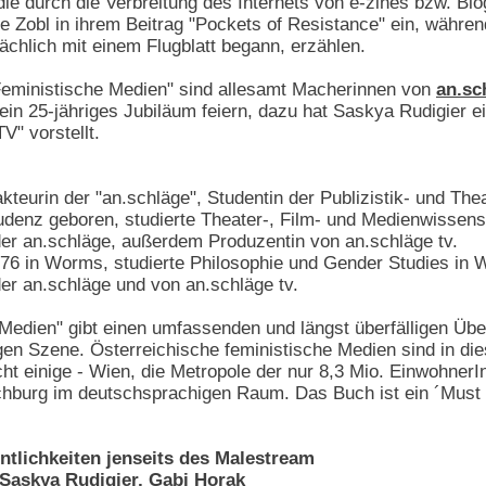
die durch die Verbreitung des Internets von e-zines bzw. Bl
e Zobl in ihrem Beitrag "Pockets of Resistance" ein, währe
ächlich mit einem Flugblatt begann, erzählen.
eministische Medien" sind allesamt Macherinnen von
an.sc
ein 25-jähriges Jubiläum feiern, dazu hat Saskya Rudigier 
V" vorstellt.
kteurin der "an.schläge", Studentin der Publizistik- und Th
ludenz geboren, studierte Theater-, Film- und Medienwissensc
der an.schläge, außerdem Produzentin von an.schläge tv.
76 in Worms, studierte Philosophie und Gender Studies in W
er an.schläge und von an.schläge tv.
Medien" gibt einen umfassenden und längst überfälligen Über
en Szene. Österreichische feministische Medien sind in di
cht einige - Wien, die Metropole der nur 8,3 Mio. EinwohnerIn
chburg im deutschsprachigen Raum. Das Buch ist ein ´Must 
ntlichkeiten jenseits des Malestream
Saskya Rudigier, Gabi Horak