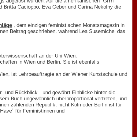
ogs abgelöst wurden. Auf die amerikanischen "Grrrl
nd Britta Cacioppo, Eva Geber und Carina Nekolny die
hläge
, dem einzigen feministischen Monatsmagazin in
einen Beitrag geschrieben, während Lea Susemichel das
eaterwissenschaft an der Uni Wien.
haften in Wien und Berlin. Sie ist ebenfalls
ien, ist Lehrbeauftragte an der Wiener Kunstschule und
- und Rückblick - und gewährt Einblicke hinter die
esem Buch ungewöhnlich überproportional vertreten, und
nen zählenden Republik, nicht Köln oder Berlin ist für
Have´ für Feministinnen und