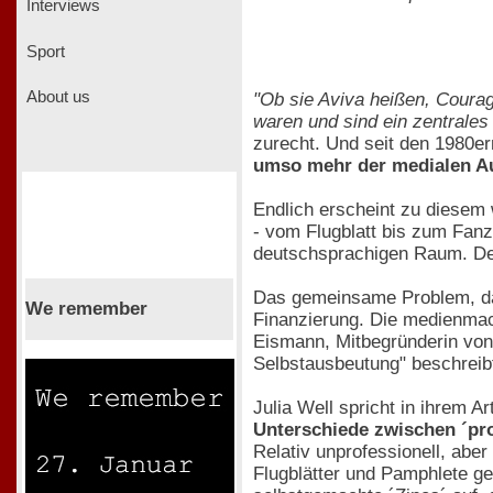
Interviews
Sport
About us
"Ob sie Aviva heißen, Courag
waren und sind ein zentrale
zurecht. Und seit den 1980er
umso mehr der medialen Au
Endlich erscheint zu diesem
- vom Flugblatt bis zum Fan
deutschsprachigen Raum. Den
Das gemeinsame Problem, das 
We remember
Finanzierung. Die medienma
Eismann, Mitbegründerin vo
Selbstausbeutung" beschreib
Julia Well spricht in ihrem 
Unterschiede zwischen ´prof
Relativ unprofessionell, abe
Flugblätter und Pamphlete g