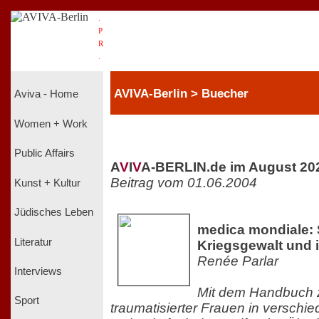
.
P
R
.
AVIVA-Berlin > Buecher
Aviva - Home
Women + Work
Public Affairs
A
V
I
V
A-BERLIN.de im August 20
Beitrag vom 01.06.2004
Kunst + Kultur
Jüdisches Leben
medica mondiale: 
Literatur
Kriegsgewalt und 
Renée Parlar
Interviews
Mit dem Handbuch z
Sport
traumatisierter Frauen in verschie