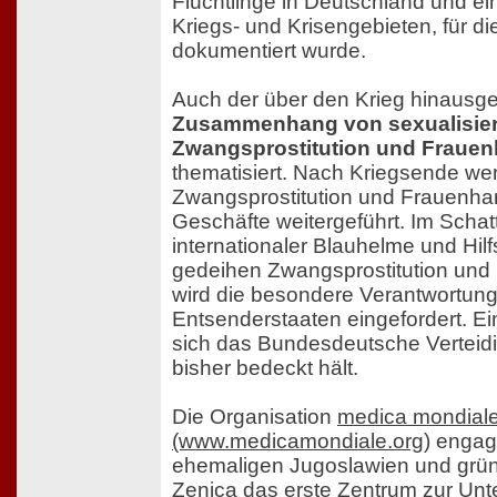
Flüchtlinge in Deutschland und e
Kriegs- und Krisengebieten, für di
dokumentiert wurde.
Auch der über den Krieg hinaus
Zusammenhang von sexualisiert
Zwangsprostitution und Frauen
thematisiert. Nach Kriegsende we
Zwangsprostitution und Frauenhand
Geschäfte weitergeführt. Im Scha
internationaler Blauhelme und Hil
gedeihen Zwangsprostitution und
wird die besondere Verantwortun
Entsenderstaaten eingefordert. E
sich das Bundesdeutsche Verteid
bisher bedeckt hält.
Die Organisation
medica mondial
(www.medicamondiale.org)
engagi
ehemaligen Jugoslawien und grü
Zenica das erste Zentrum zur Unt