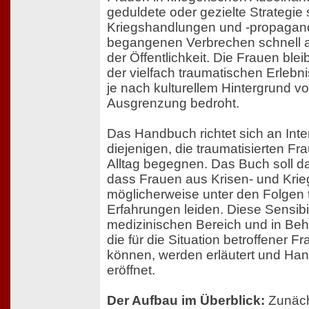
geduldete oder gezielte Strategie
Kriegshandlungen und -propagan
begangenen Verbrechen schnell 
der Öffentlichkeit. Die Frauen ble
der vielfach traumatischen Erlebni
je nach kulturellem Hintergrund vo
Ausgrenzung bedroht.
Das Handbuch richtet sich an Inte
diejenigen, die traumatisierten Fr
Alltag begegnen. Das Buch soll daf
dass Frauen aus Krisen- und Kri
möglicherweise unter den Folgen 
Erfahrungen leiden. Diese Sensibilit
medizinischen Bereich und in Beh
die für die Situation betroffener F
können, werden erläutert und Ha
eröffnet.
Der Aufbau im Überblick:
Zunäch