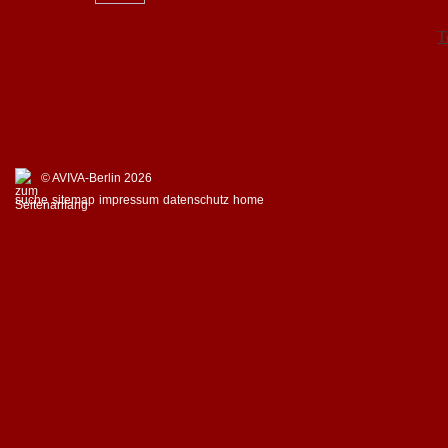
T
© AVIVA-Berlin 2026
suche
sitemap
impressum
datenschutz
home