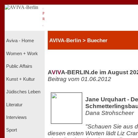
.
P
R
.
AVIVA-Berlin > Buecher
Aviva - Home
Women + Work
Public Affairs
A
V
I
V
A-BERLIN.de im August 20
Beitrag vom 01.06.2012
Kunst + Kultur
Jüdisches Leben
Jane Urquhart - De
Literatur
Schmetterlingsba
Dana Strohscheer
Interviews
"Schauen Sie aus d
Sport
diesen ersten Worten lädt Liz Cra