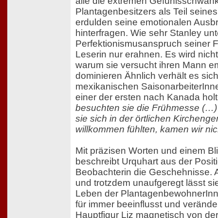
alle die extremen Gefühlsschwa
Plantagenbesitzers als Teil seine
erdulden seine emotionalen Ausbr
hinterfragen. Wie sehr Stanley un
Perfektionismusanspruch seiner Fr
Leserin nur erahnen. Es wird nicht
warum sie versucht ihren Mann em
dominieren Ähnlich verhält es sic
mexikanischen SaisonarbeiterInne
einer der ersten nach Kanada hol
besuchten sie die Frühmesse (…) 
sie sich in der örtlichen Kircheng
willkommen fühlten, kamen wir nic
Mit präzisen Worten und einem Blic
beschreibt Urquhart aus der Posit
Beobachterin die Geschehnisse. 
und trotzdem unaufgeregt lässt si
Leben der PlantagenbewohnerInne
für immer beeinflusst und veränder
Hauptfigur Liz magnetisch von de