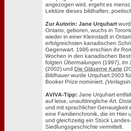
angezogen wird, ergeht es mensc
Lektüre dieses bildhaften, poeti
Zur Autorin: Jane Urquhart
wurde
Ontario, geboren, wuchs in Toront
wieder in einer Kleinstadt in Ontar
erfolgreichsten kanadischen Schrif
Gegenwart. 1995 erschien ihr R
Wochen in den kanadischen Bestsel
folgten
Übermalungen
(1997),
Im 
(2002) und
Die Gläserne Karte
(20
Bildhauer
wurde Urquhart 2003 fü
Booker Prize nominiert.
(Verlagsi
AVIVA-Tipp:
Jane Urquhart entfal
auf leise, unaufdringliche Art. Di
und mit sprachlicher Genauigkeit e
eine Familienchronik, die im Hier u
und gleichzeitig ein Stück Landes
Siedlungsgeschichte vermittelt.