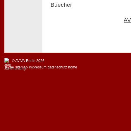
Buecher
AV
© AVIVA-Berlin 2026
suche
sitemap
impressum
datenschutz
home