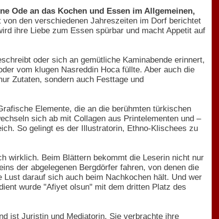
 eine Ode an das Kochen und Essen im Allgemeinen,
 von den verschiedenen Jahreszeiten im Dorf berichtet
wird ihre Liebe zum Essen spürbar und macht Appetit auf
eschreibt oder sich an gemütliche Kaminabende erinnert,
oder vom klugen Nasreddin Hoca füllte. Aber auch die
nur Zutaten, sondern auch Festtage und
rafische Elemente, die an die berühmten türkischen
wechseln sich ab mit Collagen aus Printelementen und –
ch. So gelingt es der Illustratorin, Ethno-Klischees zu
h wirklich. Beim Blättern bekommt die Leserin nicht nur
eins der abgelegenen Bergdörfer fahren, von denen die
ie Lust darauf sich auch beim Nachkochen hält. Und wer
ient wurde "Afiyet olsun" mit dem dritten Platz des
d ist Juristin und Mediatorin. Sie verbrachte ihre