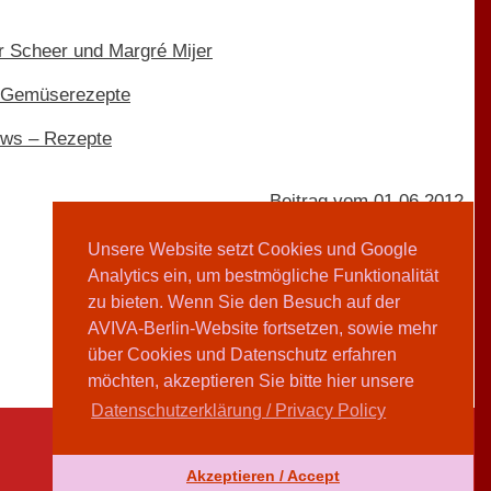
 Scheer und Margré Mijer
en Gemüserezepte
iews – Rezepte
Beitrag vom 01.06.2012
Unsere Website setzt Cookies und Google
Analytics ein, um bestmögliche Funktionalität
Claire Horst
zu bieten. Wenn Sie den Besuch auf der
AVIVA-Berlin-Website fortsetzen, sowie mehr
Teilen
über Cookies und Datenschutz erfahren
möchten, akzeptieren Sie bitte hier unsere
Datenschutzerklärung / Privacy Policy
Akzeptieren / Accept