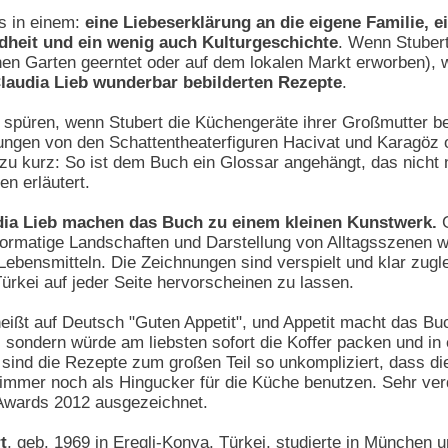
s in einem:
eine Liebeserklärung an die eigene Familie,
dheit und ein wenig auch Kulturgeschichte
. Wenn Stubert
nen Garten geerntet oder auf dem lokalen Markt erworben), 
laudia Lieb wunderbar bebilderten Rezepte
.
u spüren, wenn Stubert die Küchengeräte ihrer Großmutter b
ungen von den Schattentheaterfiguren Hacivat und Karagöz 
zu kurz: So ist dem Buch ein Glossar angehängt, das nicht 
n erläutert.
udia Lieb machen das Buch zu einem kleinen Kunstwerk.
G
formatige Landschaften und Darstellung von Alltagsszenen 
ebensmitteln. Die Zeichnungen sind verspielt und klar zuglei
rkei auf jeder Seite hervorscheinen zu lassen.
eißt auf Deutsch "Guten Appetit", und Appetit macht das Buc
sondern würde am liebsten sofort die Koffer packen und in 
 sind die Rezepte zum großen Teil so unkompliziert, dass d
 immer noch als Hingucker für die Küche benutzen. Sehr verd
wards 2012 ausgezeichnet.
t
, geb. 1969 in Eregli-Konya, Türkei, studierte in München un