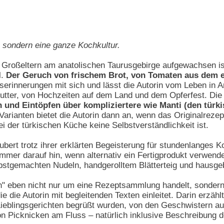
, sondern eine ganze Kochkultur.
n Großeltern am anatolischen Taurusgebirge aufgewachsen is
l.
Der Geruch von frischem Brot, von Tomaten aus dem e
tserinnerungen mit sich und lässt die Autorin vom Leben in An
utter, von Hochzeiten auf dem Land und dem Opferfest. Die 
und Eintöpfen über kompliziertere wie Manti (den türkis
arianten bietet die Autorin dann an, wenn das Originalrezept
ei der türkischen Küche keine Selbstverständlichkeit ist.
bert trotz ihrer erklärten Begeisterung für stundenlanges 
mmer darauf hin, wenn alternativ ein Fertigprodukt verwend
bstgemachten Nudeln, handgerolltem Blätterteig und hausge
sun" eben nicht nur um eine Rezeptsammlung handelt, sonder
 die die Autorin mit begleitenden Texten einleitet. Darin erz
 Lieblingsgerichten begrüßt wurden, von den Geschwistern au
 Picknicken am Fluss – natürlich inklusive Beschreibung der