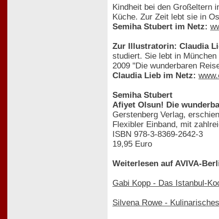
Kindheit bei den Großeltern i
Küche. Zur Zeit lebt sie in O
Semiha Stubert im Netz:
ww
Zur Illustratorin: Claudia L
studiert. Sie lebt in München
2009 "Die wunderbaren Reise
Claudia Lieb im Netz:
www.c
Semiha Stubert
Afiyet Olsun! Die wunderba
Gerstenberg Verlag, erschie
Flexibler Einband, mit zahlrei
ISBN 978-3-8369-2642-3
19,95 Euro
Weiterlesen auf AVIVA-Berl
Gabi Kopp - Das Istanbul-K
Silvena Rowe - Kulinarische