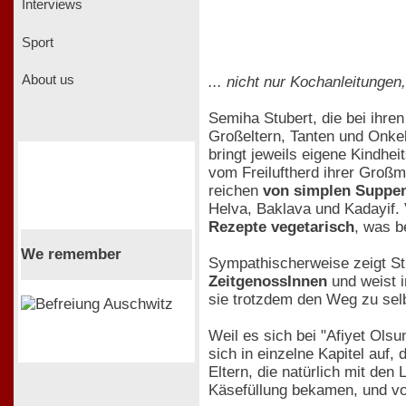
Interviews
Sport
About us
... nicht nur Kochanleitungen
Semiha Stubert, die bei ihre
Großeltern, Tanten und Onke
bringt jeweils eigene Kindhei
vom Freiluftherd ihrer Großm
reichen
von simplen Suppen 
Helva, Baklava und Kadayif. V
Rezepte vegetarisch
, was b
We remember
Sympathischerweise zeigt Stu
ZeitgenossInnen
und weist i
sie trotzdem den Weg zu sel
Weil es sich bei "Afiyet Ol
sich in einzelne Kapitel auf,
Eltern, die natürlich mit den
Käsefüllung bekamen, und von