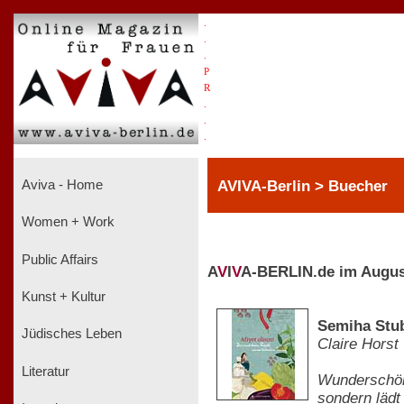
.
.
.
P
R
.
.
.
AVIVA-Berlin > Buecher
Aviva - Home
Women + Work
Public Affairs
A
V
I
V
A-BERLIN.de im Augus
Kunst + Kultur
Semiha Stub
Jüdisches Leben
Claire Horst
Literatur
Wunderschön 
sondern lädt