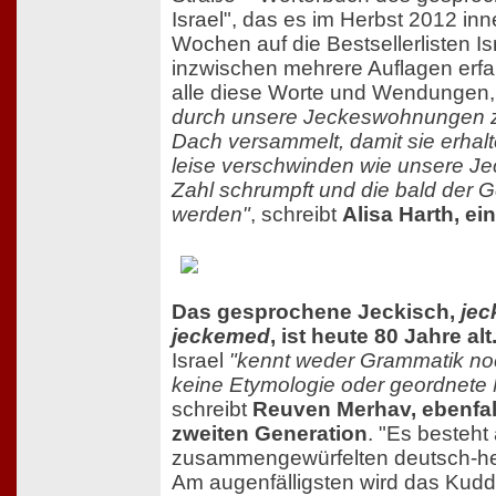
Israel", das es im Herbst 2012 inn
Wochen auf die Bestsellerlisten Is
inzwischen mehrere Auflagen erfah
alle diese Worte und Wendungen
durch unsere Jeckeswohnungen z
Dach versammelt, damit sie erhalt
leise verschwinden wie unsere Je
Zahl schrumpft und die bald der 
werden"
, schreibt
Alisa Harth, ei
Das gesprochene Jeckisch,
jec
jeckemed
, ist heute 80 Jahre alt
Israel
"kennt weder Grammatik noc
keine Etymologie oder geordnete
schreibt
Reuven Merhav, ebenfal
zweiten Generation
. "Es besteh
zusammengewürfelten deutsch-he
Am augenfälligsten wird das Kud