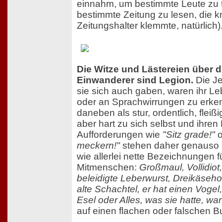
einnahm, um bestimmte Leute zu t
bestimmte Zeitung zu lesen, die kn
Zeitungshalter klemmte, natürlich)
Die Witze und Lästereien über 
Einwanderer sind Legion.
Die J
sie sich auch gaben, waren ihr L
oder an Sprachwirrungen zu erken
daneben als stur, ordentlich, fleißi
aber hart zu sich selbst und ihren
Aufforderungen wie
"Sitz grade!"
o
meckern!"
stehen daher genauso 
wie allerlei nette Bezeichnungen fü
Mitmenschen:
Großmaul, Vollidio
beleidigte Leberwurst, Dreikäseho
alte Schachtel, er hat einen Vogel,
Esel oder Alles, was sie hatte, wa
auf einen flachen oder falschen B