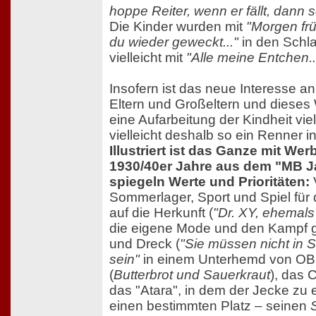
hoppe Reiter, wenn er fällt, dann 
Die Kinder wurden mit
"Morgen früh
du wieder geweckt..."
in den Schl
vielleicht mit
"Alle meine Entchen..
Insofern ist das neue Interesse a
Eltern und Großeltern und dieses
eine Aufarbeitung der Kindheit viel
vielleicht deshalb so ein Renner 
Illustriert ist das Ganze mit We
1930/40er Jahre aus dem "MB Ja
spiegeln Werte und Prioritäten:
Sommerlager, Sport und Spiel für 
auf die Herkunft (
"Dr. XY, ehemals
die eigene Mode und den Kampf 
und Dreck (
"Sie müssen nicht in
sein"
in einem Unterhemd von OBG
(
Butterbrot und Sauerkraut
), das 
das "Atara", in dem der Jecke zu 
einen bestimmten Platz – seinen