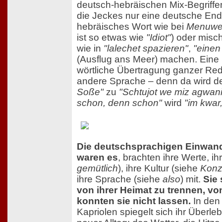
deutsch-hebräischen Mix-Begriff
die Jeckes nur eine deutsche End
hebräisches Wort wie bei
Menuwe
ist so etwas wie
"Idiot"
) oder mis
wie in
"lalechet spazieren"
,
"einen
(Ausflug ans Meer) machen. Eine S
wörtliche Übertragung ganzer Re
andere Sprache – denn da wird d
Soße"
zu
"Schtujot we miz agwani
schon, denn schon"
wird
"im kwar
Die deutschsprachigen Einwand
waren es
, brachten ihre Werte, ih
gemütlich
), ihre Kultur (siehe
Konz
ihre Sprache (siehe
also
) mit.
Sie 
von ihrer Heimat zu trennen, vo
konnten sie nicht lassen.
In den
Kapriolen spiegelt sich ihr Überl