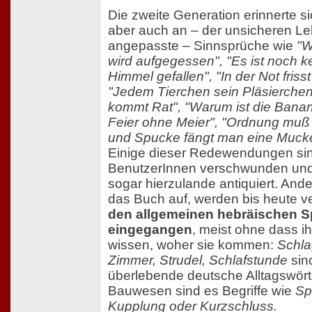
Die zweite Generation erinnerte s
aber auch an – der unsicheren Leb
angepasste – Sinnsprüche wie
"W
wird aufgegessen", "Es ist noch k
Himmel gefallen", "In der Not frisst
"Jedem Tierchen sein Pläsierchen
kommt Rat", "Warum ist die Bana
Feier ohne Meier", "Ordnung muß 
und Spucke fängt man eine Muck
Einige dieser Redewendungen sin
BenutzerInnen verschwunden und
sogar hierzulande antiquiert. Ander
das Buch auf, werden bis heute 
den allgemeinen hebräischen 
eingegangen
, meist ohne dass i
wissen, woher sie kommen:
Schla
Zimmer, Strudel, Schlafstunde
sind
überlebende deutsche Alltagswörte
Bauwesen sind es Begriffe wie
Sp
Kupplung oder Kurzschluss.