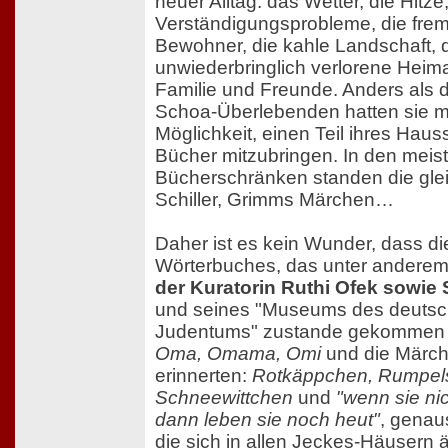
neuer Alltag: das Wetter, die Hitze
Verständigungsprobleme, die frem
Bewohner, die kahle Landschaft, 
unwiederbringlich verlorene Heim
Familie und Freunde. Anders als d
Schoa-Überlebenden hatten sie m
Möglichkeit, einen Teil ihres Haus
Bücher mitzubringen. In den meis
Bücherschränken standen die glei
Schiller, Grimms Märchen…
Daher ist es kein Wunder, dass di
Wörterbuches, das unter andere
der Kuratorin Ruthi Ofek sowie 
und seines "Museums des deutsc
Judentums" zustande gekommen is
Oma, Omama, Omi
und die Märche
erinnerten:
Rotkäppchen, Rumpels
Schneewittchen
und
"wenn sie ni
dann leben sie noch heut"
, genau
die sich in allen Jeckes-Häusern 