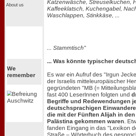
Katzenwäsche, Streuselkuchen, 
About us
Kaffeeklatsch, Kuchengabel, Nac
Waschlappen, Stinkkäse, ...
... Stammtisch"
... Was könnte typischer deutsc
We
Es war ein Aufruf des "Irgun Jecke
remember
der Israelis mitteleuropäischer He
gegründeten "MB (= Mitteilungsbla
fast 400 LeserInnen folgten und
d
Begriffe und Redewendungen j
deutschsprachigen Einwander
die mit der Fünften Alijah in d
Palästina gekommen waren
. Et
fanden Eingang in das "Lexikon 
Straße – Wörterbuch des gesproc