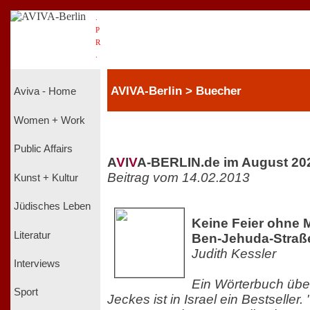
.
P
R
.
AVIVA-Berlin > Buecher
Aviva - Home
Women + Work
Public Affairs
A
V
I
V
A-BERLIN.de im August 20
Beitrag vom 14.02.2013
Kunst + Kultur
Jüdisches Leben
Keine Feier ohne M
Literatur
Ben-Jehuda-Straß
Judith Kessler
Interviews
Ein Wörterbuch übe
Sport
Jeckes ist in Israel ein Bestseller.