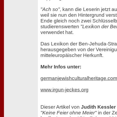
"Ach so"
, kann die Leserin jetzt 
weil sie nun den Hintergrund vers
Ende gleich noch zwei Schlüsselb
studierenswerten
"Lexikon der B
verwendet hat.
Das Lexikon der Ben-Jehuda-Str
herausgegeben von der Vereinigun
mitteleuropäischer Herkunft.
Mehr Infos unter:
germanjewishculturalheritage.co
www.irgun-jeckes.org
Dieser Artikel von
Judith Kessler
"Keine Feier ohne Meier"
in der Ze