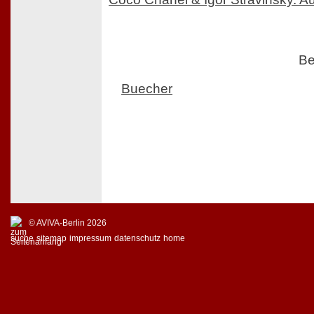
Be
Buecher
© AVIVA-Berlin 2026
suche
sitemap
impressum
datenschutz
home