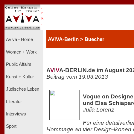
.
P
R
.
AVIVA-Berlin > Buecher
Aviva - Home
Women + Work
Public Affairs
A
V
I
V
A-BERLIN.de im August 20
Beitrag vom 19.03.2013
Kunst + Kultur
Jüdisches Leben
Vogue on Designe
Literatur
und Elsa Schiapare
Julia Lorenz
Interviews
Für eine detailverl
Sport
Hommage an vier Design-Ikonen 