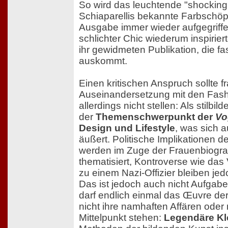
So wird das leuchtende "shocking 
Schiaparellis bekannte Farbschöp
Ausgabe immer wieder aufgegriff
schlichter Chic wiederum inspirie
ihr gewidmeten Publikation, die f
auskommt.
Einen kritischen Anspruch sollte f
Auseinandersetzung mit den Fash
allerdings nicht stellen: Als stilbi
der
Themenschwerpunkt der
Vo
Design und Lifestyle
, was sich 
äußert. Politische Implikationen d
werden im Zuge der Frauenbiogra
thematisiert, Kontroverse wie das
zu einem Nazi-Offizier bleiben je
Das ist jedoch auch nicht Aufgabe
darf endlich einmal das Œuvre de
nicht ihre namhaften Affären oder
Mittelpunkt stehen:
Legendäre Kl