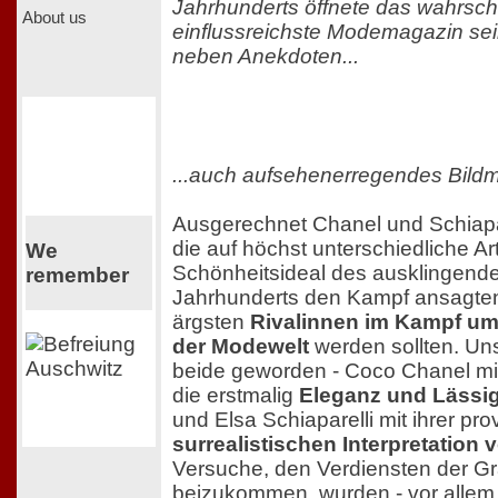
Jahrhunderts öffnete das wahrsch
About us
einflussreichste Modemagazin sein
neben Anekdoten...
...auch aufsehenerregendes Bildma
Ausgerechnet Chanel und Schiapar
die auf höchst unterschiedliche A
We
Schönheitsideal des ausklingen
remember
Jahrhunderts den Kampf ansagte
ärgsten
Rivalinnen im Kampf um
der Modewelt
werden sollten. Uns
beide geworden - Coco Chanel mit
die erstmalig
Eleganz und Lässig
und Elsa Schiaparelli mit ihrer pr
surrealistischen Interpretatio
Versuche, den Verdiensten der 
beizukommen, wurden - vor allem 