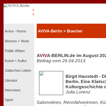
.
P
R
.
AVIVA-Berlin > Buecher
Aviva - Home
Women + Work
Public Affairs
A
V
I
V
A-BERLIN.de im August 20
Beitrag vom 26.04.2013
Kunst + Kultur
Jüdisches Leben
Birgit Haustedt - D
Literatur
Berlin. Eine Klats
Kulturgeschichte 
Interviews
Julia Lorenz
Sport
Salonnières, Rennfahrerinnen, Kü