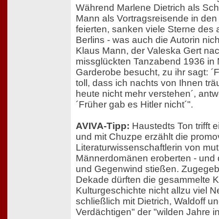
Während Marlene Dietrich als Sch
Mann als Vortragsreisende in den
feierten, sanken viele Sterne des
Berlins - was auch die Autorin nich
Klaus Mann, der Valeska Gert na
missglückten Tanzabend 1936 in N
Garderobe besucht, zu ihr sagt: ´F
toll, dass ich nachts von Ihnen tr
heute nicht mehr verstehen´, antw
´Früher gab es Hitler nicht´".
AVIVA-Tipp:
Haustedts Ton trifft 
und mit Chuzpe erzählt die promov
Literaturwissenschaftlerin von mu
Männerdomänen eroberten - und 
und Gegenwind stießen. Zugegeb
Dekade dürften die gesammelte K
Kulturgeschichte nicht allzu viel N
schließlich mit Dietrich, Waldoff u
Verdächtigen" der "wilden Jahre in 