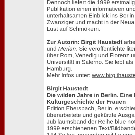
Dennoch liefert die 1999 erstmali
Publikation einen informativen un
unterhaltsamen Einblick ins Berli
Zwanziger und macht in der Neua
Lust auf Schmökern.
Zur Autorin: Birgit Haustedt
arbei
und
Merian
. Sie veröffentlichte li
über Rom, Venedig und Florenz un
Universität in Salerno. Sie lebt als 
Hamburg.
Mehr Infos unter:
www.birgithaust
Birgit Haustedt
Die wilden Jahre in Berlin. Eine
Kulturgeschichte der Frauen
Edition Ebersbach, Berlin, erschi
überarbeitete und gekürzte Ausga
Jubiläumsband der Reihe blue not
1999 erschienenen Text/Bildband
144 Seiten, gebunden mit Leinen-