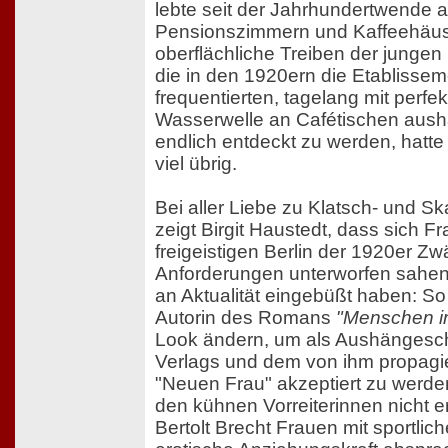
lebte seit der Jahrhundertwende 
Pensionszimmern und Kaffeehäus
oberflächliche Treiben der junge
die in den 1920ern die Etablissem
frequentierten, tagelang mit perfekt 
Wasserwelle an Cafétischen ausha
endlich entdeckt zu werden, hatte 
viel übrig.
Bei aller Liebe zu Klatsch- und S
zeigt Birgit Haustedt, dass sich F
freigeistigen Berlin der 1920er Z
Anforderungen unterworfen sahen,
an Aktualität eingebüßt haben: S
Autorin des Romans
"Menschen i
Look ändern, um als Aushängeschi
Verlags und dem von ihm propagie
"Neuen Frau" akzeptiert zu werd
den kühnen Vorreiterinnen nicht 
Bertolt Brecht Frauen mit sportlic