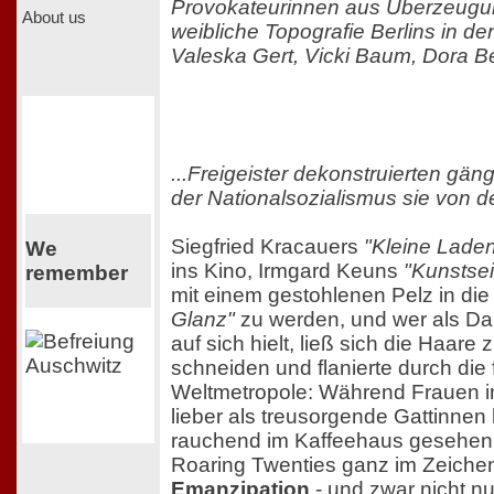
Provokateurinnen aus Überzeugun
About us
weibliche Topografie Berlins in d
Valeska Gert, Vicki Baum, Dora B
...Freigeister dekonstruierten gäng
der Nationalsozialismus sie von 
Siegfried Kracauers
"Kleine Lad
We
ins Kino, Irmgard Keuns
"Kunstse
remember
mit einem gestohlenen Pelz in di
Glanz"
zu werden, und wer als D
auf sich hielt, ließ sich die Haare
schneiden und flanierte durch die
Weltmetropole: Während Frauen in
lieber als treusorgende Gattinnen 
rauchend im Kaffeehaus gesehen 
Roaring Twenties ganz im Zeiche
Emanzipation
- und zwar nicht n