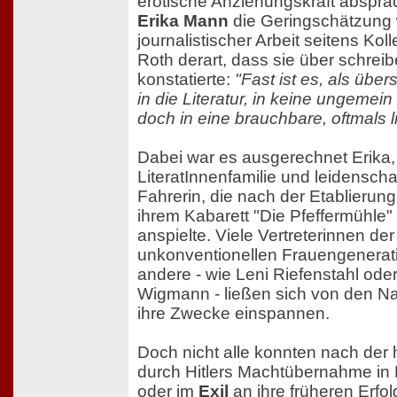
erotische Anziehungskraft absprac
Erika Mann
die Geringschätzung 
journalistischer Arbeit seitens Ko
Roth derart, dass sie über schre
konstatierte:
"Fast ist es, als übe
in die Literatur, in keine ungemein
doch in eine brauchbare, oftmals 
Dabei war es ausgerechnet Erika
LiteratInnenfamilie und leidenschaf
Fahrerin, die nach der Etablierung
ihrem Kabarett "Die Pfeffermühle
anspielte. Viele Vertreterinnen de
unkonventionellen Frauengenerati
andere - wie Leni Riefenstahl ode
Wigmann - ließen sich von den Nat
ihre Zwecke einspannen.
Doch nicht alle konnten nach der
durch Hitlers Machtübernahme in
oder im
Exil
an ihre früheren Erfo