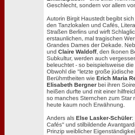
Geschlecht, sondern vor allem v
Autorin Birgit Haustedt begibt sic
den Tanzlokalen und Cafés, Liter
Straßen Berlins und wirft Schlaglic
erstaunlichen, mal tragischen We
Grandes Dames der Dekade. Ne
und
Claire Waldoff
, den Ikonen Be
Subkultur, werden auch vergesse
beleuchtet - so beispielsweise die
Obwohl die "letzte große jüdische
Berühmtheiten wie
Erich Maria 
Elisabeth Bergner
bei ihren Soi
heißen durfte und mit einer hilfrei
so manches Sternchen zum Star ma
heute kaum noch Erwähnung.
Anders als
Else Lasker-Schüler
:
Cafés" und stilbildende Avantgard
Prinzip weiblicher Eigenständigke