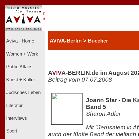
.
P
R
.
AVIVA-Berlin > Buecher
Aviva - Home
Women + Work
Public Affairs
A
V
I
V
A-BERLIN.de im August 20
Beitrag vom 07.07.2008
Kunst + Kultur
Jüdisches Leben
Joann Sfar - Die K
Literatur
Band 5
Sharon Adler
Interviews
Mit "Jerusalem in Afr
Sport
auch der fünfte Band der vielfach