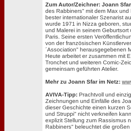
Zum Autor/Zeichner: Joann Sfar
des Rabbiners" mit dem Max und M
bester internationaler Szenarist a
wurde 1971 in Nizza geboren, stud
und Malerei in seinem Geburtsort
Paris. Seine ersten Veröffentlichu
von der französischen Künstlerve
´Association" herausgegebenen M
Heute arbeitet er zusammen mit 
Tronchet und weiteren Comic-Zei
gemeinsam geführten Atelier.
Mehr zu Joann Sfar im Netz:
www
AVIVA-Tipp:
Prachtvoll und einzig
Zeichnungen und Einfälle des Joan
dieser Geschichte einen kurzen S
und Struppi" nicht verkneifen ka
explizit Stellung zum Rassismus 
Rabbiners" beleuchtet die große