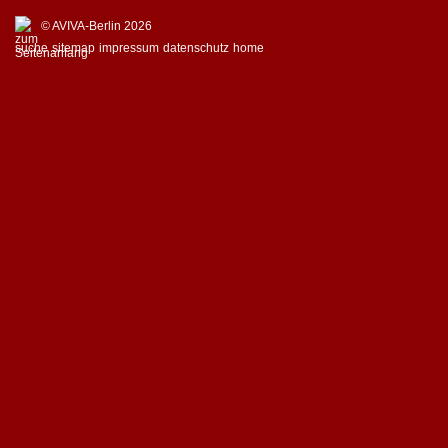
© AVIVA-Berlin 2026
suche
sitemap
impressum
datenschutz
home