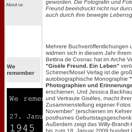
geworden. Die Fotografin und Foto
About us
Freund beeindruckt nicht nur durc
auch durch ihre bewegte Lebensg
Mehrere Buchveröffentlichungen 
widmen sich in diesem Jahr ihrem
Bettina de Cosnac hat im Arche Ve
"Gisèle Freund. Ein Leben"
veröf
We
Schirmer/Mosel Verlag ist die gro
remember
autobiographische Monographie
Photographien und Erinnerung
erschienen. Und Jessica Backhaus
und Vertraute Gisèles, macht ihrer
Zusammenstellung eigener Fotos 
November" (erschienen im Kehrer 
posthumes Geburtstagsgeschenk
Außerdem zeigt das Willy-Brandt-
bis zum 18. Januar 2009 hundert ih