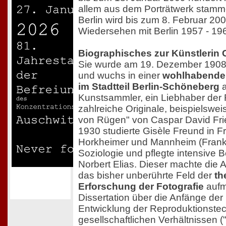
allem aus dem Porträtwerk stam
Berlin wird bis zum 8. Februar 20
Wiedersehen mit Berlin 1957 - 19
Biographisches zur Künstlerin 
Sie wurde am 19. Dezember 1908 
und wuchs in einer
wohlhabenden
im Stadtteil Berlin-Schöneberg
a
Kunstsammler, ein Liebhaber der 
zahlreiche Originale, beispielswei
von Rügen" von Caspar David Fri
1930 studierte Gisèle Freund in F
Horkheimer und Mannheim (Frankf
Soziologie und pflegte intensive
Norbert Elias. Dieser machte die 
das bisher unberührte Feld der
th
Erforschung der Fotografie
aufm
Dissertation über die Anfänge der 
Entwicklung der Reproduktionste
gesellschaftlichen Verhältnissen 