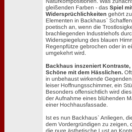
Naturkompositionen. Was zunächst 
gleißenden Farben - das
Spiel mi
Widersprüchlichkeiten
gehört zu
Elementen in Backhaus` Schaffen
poetisch an, wenn die Trostlosigke
brachliegenden Industriehofs durc
Widerspiegelung des blauen Himm
Regenpfütze gebrochen oder in e
umgekehrt wird.
Backhaus inszeniert Kontraste,
Schöne mit dem Hässlichen.
Oft
in unbehaust wirkende Gegenden e
leiser Hoffnungsschimmer, ein St
Besonders offensichtlich wird dies
der Aufnahme eines blühenden Ma
einer Hochhausfassade.
Ist es nun Backhaus` Anliegen, die
dem Vordergründigen zu zeigen, o
die pure ästhetische Lust an Kont