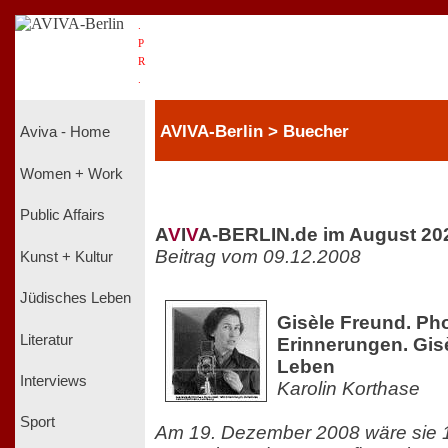
.
P
R
.
AVIVA-Berlin > Buecher
Aviva - Home
Women + Work
Public Affairs
A
V
I
V
A-BERLIN.de im August 20
Beitrag vom 09.12.2008
Kunst + Kultur
Jüdisches Leben
Gisèle Freund. Ph
Literatur
Erinnerungen. Gis
Leben
Interviews
Karolin Korthase
Sport
Am 19. Dezember 2008 wäre sie 1