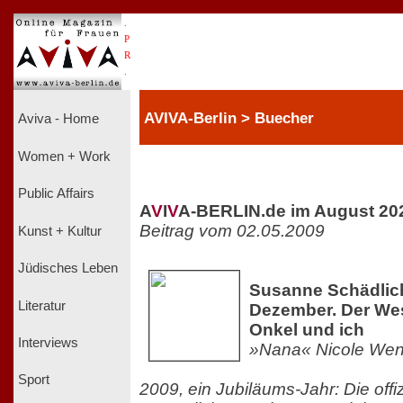
.
P
R
.
AVIVA-Berlin > Buecher
Aviva - Home
Women + Work
Public Affairs
A
V
I
V
A-BERLIN.de im August 20
Beitrag vom 02.05.2009
Kunst + Kultur
Jüdisches Leben
Susanne Schädlich
Literatur
Dezember. Der West
Onkel und ich
Interviews
»Nana« Nicole Wen
Sport
2009, ein Jubiläums-Jahr: Die offiz