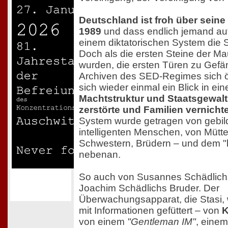
Deutschland ist froh über seine
1989
und dass endlich jemand auf
einem diktatorischen System die 
Doch als die ersten Steine der M
wurden, die ersten Türen zu Gef
Archiven des SED-Regimes sich öf
sich wieder einmal ein Blick in ei
Machtstruktur und Staatsgewal
zerstörte und Familien vernichte
System wurde getragen von gebil
intelligenten Menschen, von Mütte
Schwestern, Brüdern – und dem "
nebenan.
So auch von Susannes Schädlich
Joachim Schädlichs Bruder. Der
Überwachungsapparat, die Stasi, 
mit Informationen gefüttert – von
K
von einem
"Gentleman IM"
, eine