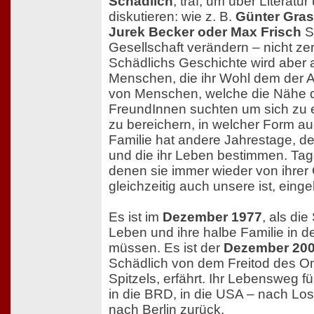
Schädlich
, traf, um über Literatu
diskutieren: wie z. B.
Günter Gras
Jurek Becker oder Max Frisch
Si
Gesellschaft verändern – nicht zer
Schädlichs Geschichte wird aber 
Menschen, die ihr Wohl dem der 
von Menschen, welche die Nähe de
FreundInnen suchten um sich zu 
zu bereichern, in welcher Form au
Familie hat andere Jahrestage, der
und die ihr Leben bestimmen. Ta
denen sie immer wieder von ihrer 
gleichzeitig auch unsere ist, eing
Es ist im
Dezember 1977
, als di
Leben und ihre halbe Familie in 
müssen. Es ist der
Dezember 20
Schädlich von dem Freitod des On
Spitzels, erfährt. Ihr Lebensweg f
in die BRD, in die USA – nach Lo
nach Berlin zurück.