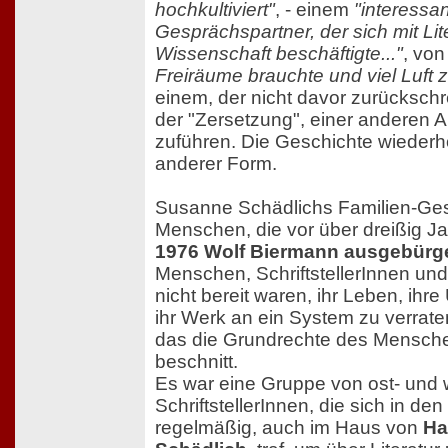
hochkultiviert"
, - einem
"interessa
Gesprächspartner, der sich mit Lit
Wissenschaft beschäftigte..."
, vo
Freiräume brauchte und viel Luft
einem, der nicht davor zurückschr
der "Zersetzung", einer anderen A
zuführen. Die Geschichte wiederho
anderer Form.
Susanne Schädlichs Familien-Ges
Menschen, die vor über dreißig Ja
1976 Wolf Biermann ausgebürge
Menschen, SchriftstellerInnen und
nicht bereit waren, ihr Leben, ih
ihr Werk an ein System zu verrate
das die Grundrechte des Mensch
beschnitt.
Es war eine Gruppe von ost- und
SchriftstellerInnen, die sich in d
regelmäßig, auch im Haus von
Ha