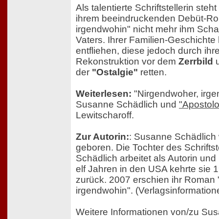
Als talentierte Schriftstellerin steh
ihrem beeindruckenden Debüt-Ro
irgendwohin" nicht mehr ihm Scha
Vaters. Ihrer Familien-Geschichte 
entfliehen, diese jedoch durch ih
Rekonstruktion vor dem
Zerrbild
u
der
"Ostalgie"
retten.
Weiterlesen:
"Nirgendwoher, irge
Susanne Schädlich und
"Apostolo
Lewitscharoff.
Zur Autorin:
: Susanne Schädlich
geboren. Die Tochter des Schrifts
Schädlich arbeitet als Autorin un
elf Jahren in den USA kehrte sie 
zurück. 2007 erschien ihr Roman
irgendwohin". (Verlagsinformation
Weitere Informationen von/zu Su