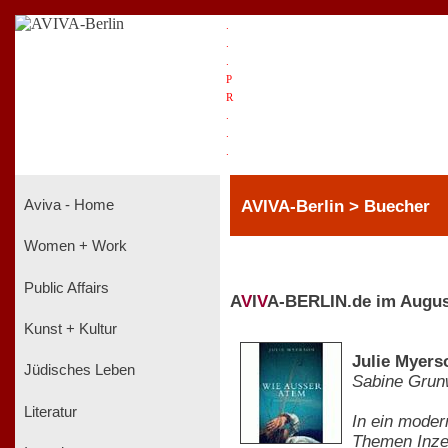
.
.
.
P
R
.
.
.
AVIVA-Berlin > Buecher
Aviva - Home
Women + Work
Public Affairs
A
V
I
V
A-BERLIN.de im Augus
Kunst + Kultur
Julie Myers
Jüdisches Leben
Sabine Grun
Literatur
In ein moder
Themen Inzes