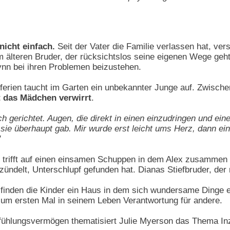
nicht einfach.
Seit der Vater die Familie verlassen hat, ver
em älteren Bruder, der rücksichtslos seine eigenen Wege geht
lynn bei ihren Problemen beizustehen.
rien taucht im Garten ein unbekannter Junge auf. Zwischen
t das Mädchen verwirrt
.
 gerichtet. Augen, die direkt in einen einzudringen und ein
sie überhaupt gab. Mir wurde erst leicht ums Herz, dann ein
"
 trifft auf einen einsamen Schuppen in dem Alex zusammen
zündelt, Unterschlupf gefunden hat. Dianas Stiefbruder, der 
inden die Kinder ein Haus in dem sich wundersame Dinge ere
m ersten Mal in seinem Leben Verantwortung für andere.
ühlungsvermögen thematisiert Julie Myerson das Thema Inze