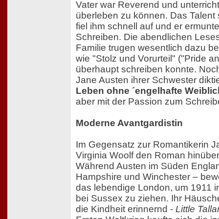
Vater war Reverend und unterricht
überleben zu können. Das Talent 
fiel ihm schnell auf und er ermunt
Schreiben. Die abendlichen Leses
Familie trugen wesentlich dazu b
wie "Stolz und Vorurteil" ("Pride a
überhaupt schreiben konnte. Noch
Jane Austen ihrer Schwester dikti
Leben ohne ´engelhafte Weiblic
aber mit der Passion zum Schreib
Moderne Avantgardistin
Im Gegensatz zur Romantikerin Ja
Virginia Woolf den Roman hinüber
Während Austen im Süden England
Hampshire und Winchester – bew
das lebendige London, um 1911 i
bei Sussex zu ziehen. Ihr Häusch
die Kindheit erinnernd -
Little Tal