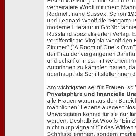
Ersten Weltkrieg kaufte sich die 
verheiratete Woolf mit ihrem Mann
Rodmell, nahe Sussex. Schon 191
und Leonard Woolf die "Hogarth P
moderne Literatur in Großbritann
Russland spezialisierten Verlag. 
veröffentlichte Virginia Woolf den
Zimmer" ("A Room of One´s Own"),
der Frau der vergangenen Jahrhu
und scharf umriss, mit welchen P
Autorinnen zu kämpfen hatten, dam
überhaupt als Schriftstellerinnen
Am wichtigsten sei für Frauen, so 
Privatsphäre und finanzielle U
alle Frauen waren aus den Bereich
männlichen´ Lebens ausgeschlosse
Universitäten konnte für sie nur l
werden. Deshalb ist Woolfs "Ein Zi
nicht nur prägnant für das Wirken
Schriftstellerinnen, sondern markie