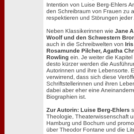
Intention von Luise Berg-Ehlers A
den Schreibraum von Frauen zu a
respektieren und Störungen jeder 
Neben Klassikerinnen wie
Jane A
Woolf und den Schwestern Bro
auch in die Schreibwelten von
Iri
Rosamunde Pilcher, Agatha Chri
Rowling
ein. Je weiter die Kapitel
desto kürzer werden die Ausführu
Autorinnen und ihre Lebensorte. E
verwirrend, dass sich diese Veröf
Schriftstellerinnen und ihren Lebe
dabei aber eher eine Aneinanderr
Biographien ist.
Zur Autorin: Luise Berg-Ehlers
s
Theologie, Theaterwissenschaft un
Hamburg und Bochum und promovie
über Theodor Fontane und die Litera