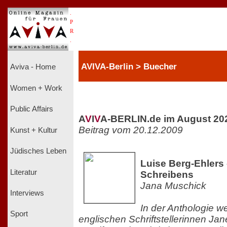
.
P
R
.
AVIVA-Berlin > Buecher
Aviva - Home
Women + Work
Public Affairs
A
V
I
V
A-BERLIN.de im August 20
Beitrag vom 20.12.2009
Kunst + Kultur
Jüdisches Leben
Luise Berg-Ehlers
Literatur
Schreibens
Jana Muschick
Interviews
In der Anthologie we
Sport
englischen Schriftstellerinnen Jan