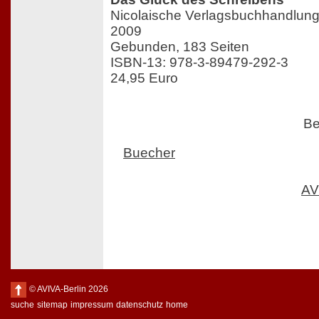
Nicolaische Verlagsbuchhandlung
2009
Gebunden, 183 Seiten
ISBN-13: 978-3-89479-292-3
24,95 Euro
Be
Buecher
AV
© AVIVA-Berlin 2026
suche
sitemap
impressum
datenschutz
home