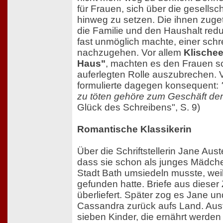
für Frauen, sich über die gesells
hinweg zu setzen. Die ihnen zugete
die Familie und den Haushalt redu
fast unmöglich machte, einer schr
nachzugehen. Vor allem
Klischee
Haus"
, machten es den Frauen s
auferlegten Rolle auszubrechen. V
formulierte dagegen konsequent:
zu töten gehöre zum Geschäft der 
Glück des Schreibens", S. 9)
Romantische Klassikerin
Über die Schriftstellerin Jane Aust
dass sie schon als junges Mädch
Stadt Bath umsiedeln musste, weil 
gefunden hatte. Briefe aus dieser
überliefert. Später zog es Jane u
Cassandra zurück aufs Land. Aust
sieben Kinder, die ernährt werde