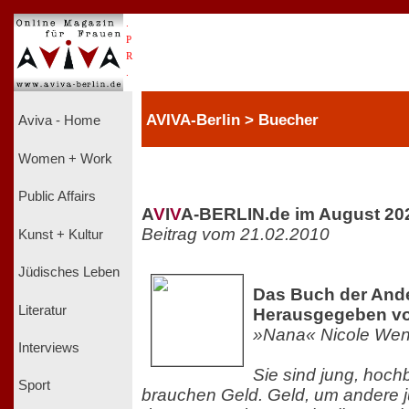
.
P
R
.
AVIVA-Berlin > Buecher
Aviva - Home
Women + Work
Public Affairs
A
V
I
V
A-BERLIN.de im August 20
Beitrag vom 21.02.2010
Kunst + Kultur
Jüdisches Leben
Das Buch der And
Literatur
Herausgegeben vo
»Nana« Nicole Wen
Interviews
Sie sind jung, hoch
Sport
brauchen Geld. Geld, um andere 