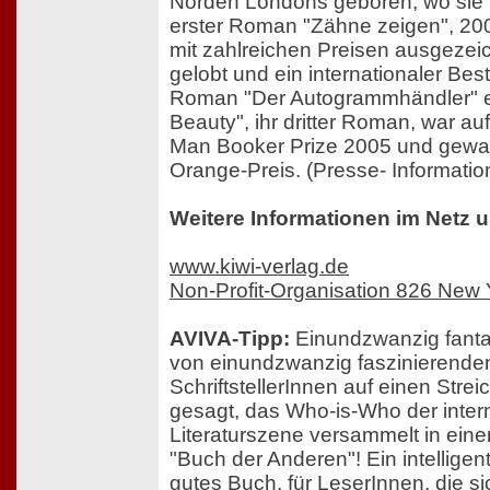
Norden Londons geboren, wo sie h
erster Roman "Zähne zeigen", 20
mit zahlreichen Preisen ausgezeich
gelobt und ein internationaler Bests
Roman "Der Autogrammhändler" e
Beauty", ihr dritter Roman, war auf
Man Booker Prize 2005 und gew
Orange-Preis. (Presse- Informatio
Weitere Informationen im Netz u
www.kiwi-verlag.de
Non-Profit-Organisation 826 New 
AVIVA-Tipp:
Einundzwanzig fanta
von einundzwanzig faszinierenden
SchriftstellerInnen auf einen Strei
gesagt, das Who-is-Who der inter
Literaturszene versammelt in ein
"Buch der Anderen"! Ein intelligen
gutes Buch, für LeserInnen, die s