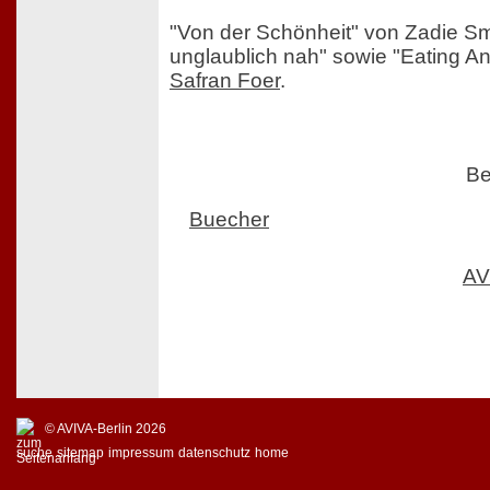
"Von der Schönheit" von Zadie Smi
unglaublich nah" sowie "Eating A
Safran Foer
.
Be
Buecher
AV
© AVIVA-Berlin 2026
suche
sitemap
impressum
datenschutz
home