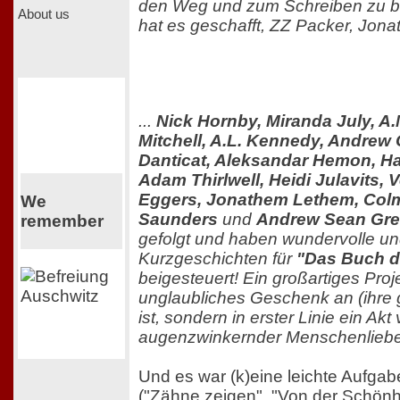
den Weg und zum Schreiben zu br
About us
hat es geschafft, ZZ Packer, Jonat
...
Nick Hornby, Miranda July, A
Mitchell, A.L. Kennedy, Andrew
Danticat, Aleksandar Hemon, Har
Adam Thirlwell, Heidi Julavits, 
Eggers, Jonathem Lethem, Col
We
Saunders
und
Andrew Sean Gre
remember
gefolgt und haben wundervolle u
Kurzgeschichten für
"Das Buch d
beigesteuert! Ein großartiges Proje
unglaubliches Geschenk an (ihr
ist, sondern in erster Linie ein Akt
augenzwinkernder Menschenliebe
Und es war (k)eine leichte Aufgab
("Zähne zeigen", "Von der Schönhe