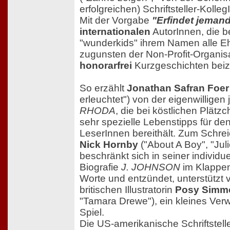
erfolgreichen) Schriftsteller-Kolleg
Mit der Vorgabe
"Erfindet jeman
internationalen
AutorInnen, die b
"wunderkids" ihrem Namen alle E
zugunsten der Non-Profit-Organis
honorarfrei
Kurzgeschichten beiz
So erzählt
Jonathan Safran Foer
erleuchtet") von der eigenwillige
RHODA
, die bei köstlichen Plätz
sehr spezielle Lebenstipps für de
LeserInnen bereithält. Zum Schrei
Nick Hornby
("About A Boy", "Jul
beschränkt sich in seiner individue
Biografie
J. JOHNSON
im Klappent
Worte und entzündet, unterstützt v
britischen Illustratorin
Posy Simm
"Tamara Drewe"), ein kleines Ver
Spiel.
Die US-amerikanische Schriftstell