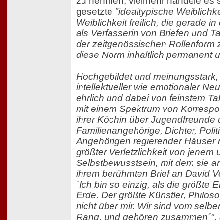
zu nehmen, vielmehr handele es s
gesetzte
"idealtypische Weiblichk
Weiblichkeit freilich, die gerade 
als Verfasserin von Briefen und 
der zeitgenössischen Rollenform z
diese Norm inhaltlich permanent un
Hochgebildet und meinungsstark, 
intellektueller wie emotionaler Ne
ehrlich und dabei von feinstem T
mit einem Spektrum von Korrespo
ihrer Köchin über Jugendfreunde
Familienangehörige, Dichter, Polit
Angehörigen regierender Häuser r
größter Verletzlichkeit von jenem 
Selbstbewusstsein, mit dem sie a
ihrem berühmten Brief an David Ve
´Ich bin so einzig, als die größte
Erde. Der größte Künstler, Philoso
nicht über mir. Wir sind vom selb
Rang, und gehören zusammen´"
,