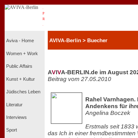
.
P
R
.
AVIVA-Berlin > Buecher
Aviva - Home
Women + Work
Public Affairs
A
V
I
V
A-BERLIN.de im August 20
Beitrag vom 27.05.2010
Kunst + Kultur
Jüdisches Leben
Rahel Varnhagen. 
Literatur
Andenkens für ihr
Angelina Boczek
Interviews
Erstmals seit 1833 w
Sport
das Ich in einer fremdbestimmten W