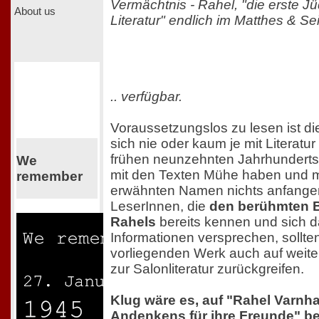
Vermächtnis - Rahel, "die erste J
About us
Literatur" endlich im Matthes & Sei
.. verfügbar.
Voraussetzungslos zu lesen ist di
sich nie oder kaum je mit Literatu
frühen neunzehnten Jahrhunderts b
We
mit den Texten Mühe haben und mi
remember
erwähnten Namen nichts anfange
LeserInnen, die
den berühmten B
Rahels
bereits kennen und sich d
Informationen versprechen, sollt
vorliegenden Werk auch auf weite
zur Salonliteratur zurückgreifen.
Klug wäre es, auf "Rahel Varnh
Andenkens für ihre Freunde" b