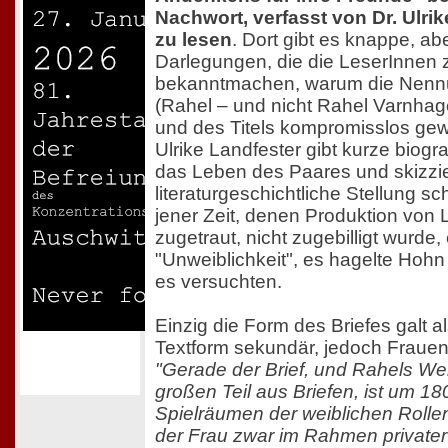
Nachwort, verfasst von Dr. Ulrik
zu lesen
. Dort gibt es knappe, a
Darlegungen, die die LeserInnen 
bekanntmachen, warum die Nennu
(Rahel – und nicht Rahel Varnha
und des Titels kompromisslos gew
Ulrike Landfester gibt kurze biogr
das Leben des Paares und skizzie
literaturgeschichtliche Stellung s
jener Zeit, denen Produktion von Li
zugetraut, nicht zugebilligt wurde
"Unweiblichkeit", es hagelte Hohn 
es versuchten.
Einzig die Form des Briefes galt al
Textform sekundär, jedoch Frau
"Gerade der Brief, und Rahels We
großen Teil aus Briefen, ist um 18
Spielräumen der weiblichen Rolle
der Frau zwar im Rahmen private