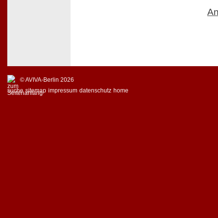
An
© AVIVA-Berlin 2026
suche
sitemap
impressum
datenschutz
home