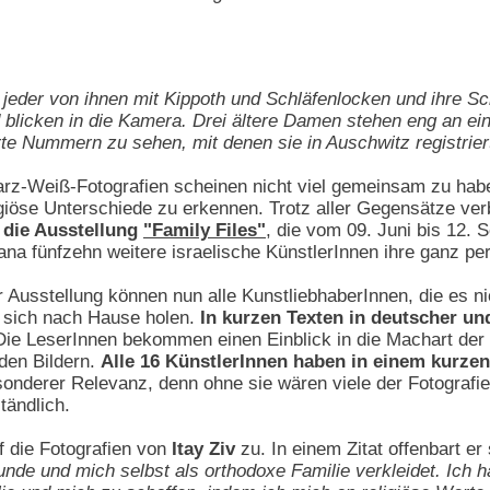
, jeder von ihnen mit Kippoth und Schläfenlocken und ihre S
nd blicken in die Kamera. Drei ältere Damen stehen eng an e
rte Nummern zu sehen, mit denen sie in Auschwitz registrier
z-Weiß-Fotografien scheinen nicht viel gemeinsam zu habe
igiöse Unterschiede zu erkennen. Trotz aller Gegensätze verb
 die Ausstellung
"Family Files"
, die vom 09. Juni bis 12.
na fünfzehn weitere israelische KünstlerInnen ihre ganz pe
 Ausstellung können nun alle KunstliebhaberInnen, die es ni
 sich nach Hause holen.
In kurzen Texten in deutscher u
ie LeserInnen bekommen einen Einblick in die Machart der 
den Bildern.
Alle 16 KünstlerInnen haben in einem kurzen
sonderer Relevanz, denn ohne sie wären viele der Fotografi
tändlich.
f die Fotografien von
Itay Ziv
zu. In einem Zitat offenbart e
nde und mich selbst als orthodoxe Familie verkleidet. Ich h