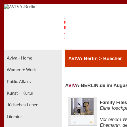
.
.
.
P
R
.
.
.
AVIVA-Berlin > Buecher
Aviva - Home
Women + Work
Public Affairs
A
V
I
V
A-BERLIN.de im Augus
Kunst + Kultur
Family File
Jüdisches Leben
Elina Ioschp
Literatur
Vor einem We
Ehemann, der 