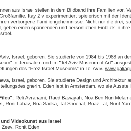
nen aus Israel stellen in dem Bildband ihre Familien vor. Va
Großfamilie. Itay Ziv experimentiert spielerisch mit der Ident
hren verborgene Familiengeheimnisse. Nicht nur die drei, s
d, geben einen spannenden und persönlichen Einblick in ihre 
srael.
Aviv, Israel, geboren. Sie studierte von 1984 bis 1988 an d
eum" in Jerusalem und im "Tel Aviv Museum of Art" ausgest
ellungen des "Erez Israel Museums" in Tel Aviv.
www.galiag
va, Israel, geboren. Sie studierte Design und Architektur an
stellungsdesignerin. Eden lebt in Amsterdam, wo sie Ausstell
iles":
Reli Avrahami, Raed Bawayah, Noa Ben Nun Melamed, 
s, Roni Lahav, Noa Sadka, Tal Shochat, Boaz Tal, Nurit Yard
 und Videokunst aus Israel
 Zeev, Ronit Eden