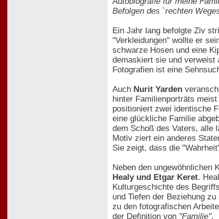
Autobiografie für meine Famil
Befolgen des `rechten Weges
Ein Jahr lang befolgte Ziv st
"Verkleidungen" wollte er s
schwarze Hosen und eine Kipp
demaskiert sie und verweist 
Fotografien ist eine Sehnsuc
Auch
Nurit Yarden
veranscha
hinter Familienporträts meist
positioniert zwei identische 
eine glückliche Familie abgeb
dem Schoß des Vaters, alle l
Motiv ziert ein anderes Stat
Sie zeigt, dass die "Wahrhei
Neben den ungewöhnlichen Ko
Healy und Etgar Keret
. Hea
Kulturgeschichte des Begriff
und Tiefen der Beziehung zu 
zu den fotografischen Arbei
der Definition von
"Familie"
.