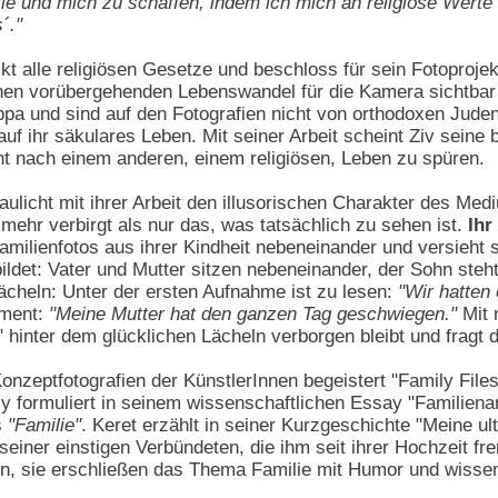
ie und mich zu schaffen, indem ich mich an religiöse Werte 
´."
rikt alle religiösen Gesetze und beschloss für sein Fotoproj
einen vorübergehenden Lebenswandel für die Kamera sichtba
a und sind auf den Fotografien nicht von orthodoxen Juden
auf ihr säkulares Leben. Mit seiner Arbeit scheint Ziv seine
ht nach einem anderen, einem religiösen, Leben zu spüren.
ulicht mit ihrer Arbeit den illusorischen Charakter des Medi
 mehr verbirgt als nur das, was tatsächlich zu sehen ist.
Ihr
Familienfotos aus ihrer Kindheit nebeneinander und versieht s
ildet: Vater und Mutter sitzen nebeneinander, der Sohn steht 
ächeln: Unter der ersten Aufnahme ist zu lesen:
"Wir hatten 
ement:
"Meine Mutter hat den ganzen Tag geschwiegen."
Mit 
t" hinter dem glücklichen Lächeln verborgen bleibt und fragt
nzeptfotografien der KünstlerInnen begeistert "Family File
ly formuliert in seinem wissenschaftlichen Essay "Familienan
s
"Familie"
. Keret erzählt in seiner Kurzgeschichte "Meine 
seiner einstigen Verbündeten, die ihm seit ihrer Hochzeit f
ten, sie erschließen das Thema Familie mit Humor und wisse