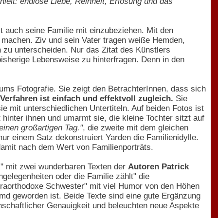
hielt: endlose Liebe, Reinheit, Erlösung und das
ekt auch seine Familie mit einzubeziehen. Mit den
r machen. Ziv und sein Vater tragen weiße Hemden,
 zu unterscheiden. Nur das Zitat des Künstlers
 bisherige Lebensweise zu hinterfragen. Denn in den
ums Fotografie. Sie zeigt den BetrachterInnen, dass sich
 Verfahren ist einfach und effektvoll zugleich.
Sie
ie mit unterschiedlichen Untertiteln. Auf beiden Fotos ist
hinter ihnen und umarmt sie, die kleine Tochter sitzt auf
einen großartigen Tag."
, die zweite mit dem gleichen
nur einem Satz dekonstruiert Yarden die Familienidylle.
 damit nach dem Wert von Familienporträts.
s" mit zwei wunderbaren Texten der
Autoren Patrick
gelegenheiten oder die Familie zählt" die
ultraorthodoxe Schwester" mit viel Humor von den Höhen
remd geworden ist. Beide Texte sind eine gute Ergänzung
nschaftlicher Genauigkeit und beleuchten neue Aspekte