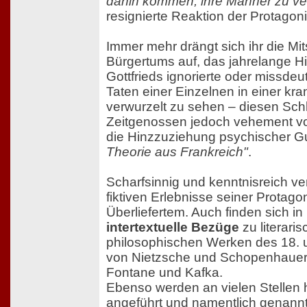
dahin kommen, ihre Männer zu ver
resignierte Reaktion der Protagoni
Immer mehr drängt sich ihr die Mi
Bürgertums auf, das jahrelange Hi
Gottfrieds ignorierte oder missdeu
Taten einer Einzelnen in einer kr
verwurzelt zu sehen – diesen Sch
Zeitgenossen jedoch vehement vo
die Hinzzuziehung psychischer G
Theorie aus Frankreich"
.
Scharfsinnig und kenntnisreich verf
fiktiven Erlebnisse seiner Protagon
Überliefertem. Auch finden sich in
intertextuelle Bezüge
zu literari
philosophischen Werken des 18. u
von Nietzsche und Schopenhauer 
Fontane und Kafka.
Ebenso werden an vielen Stellen 
angeführt und namentlich genannt.