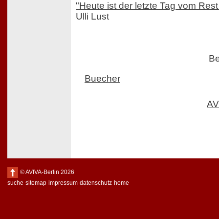
"Heute ist der letzte Tag vom Res
Ulli Lust
Be
Buecher
AV
© AVIVA-Berlin 2026
suche
sitemap
impressum
datenschutz
home