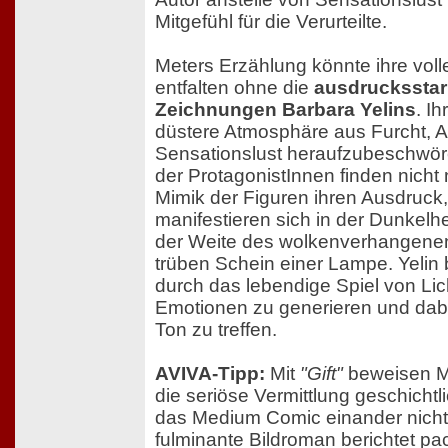
Mitgefühl für die Verurteilte.
Meters Erzählung könnte ihre voll
entfalten ohne die
ausdrucksstar
Zeichnungen Barbara Yelins
. Ih
düstere Atmosphäre aus Furcht, 
Sensationslust heraufzubeschwö
der ProtagonistInnen finden nicht
Mimik der Figuren ihren Ausdruck
manifestieren sich in der Dunkelhe
der Weite des wolkenverhangene
trüben Schein einer Lampe. Yelin 
durch das lebendige Spiel von Li
Emotionen zu generieren und dabei
Ton zu treffen.
AVIVA-Tipp:
Mit
"Gift"
beweisen Me
die seriöse Vermittlung geschichtl
das Medium Comic einander nicht
fulminante Bildroman berichtet pa