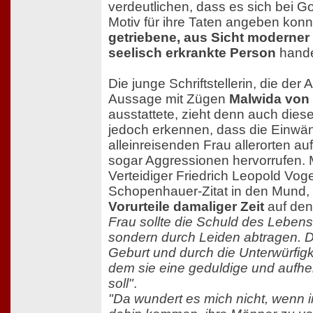
verdeutlichen, dass es sich bei Got
Motiv für ihre Taten angeben kon
getriebene, aus Sicht moderner
seelisch erkrankte Person
hande
Die junge Schriftstellerin, die der
Aussage mit Zügen
Malwida von
ausstattete, zieht denn auch die
jedoch erkennen, dass die Einwän
alleinreisenden Frau allerorten a
sogar Aggressionen hervorrufen. M
Verteidiger Friedrich Leopold Vog
Schopenhauer-Zitat in den Mund,
Vorurteile damaliger Zeit
auf den
Frau sollte die Schuld des Lebens
sondern durch Leiden abtragen. 
Geburt und durch die Unterwürfigk
dem sie eine geduldige und aufhei
soll"
.
"Da wundert es mich nicht, wenn i