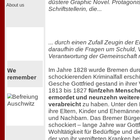
düstere Graphic Novel. Protagonist
About us
Schriftstellerin, die...
... durch einen Zufall Zeugin der E
daraufhin die Fragen um Schuld, 
Verantwortung der Gemeinschaft n
Im Jahre 1828 wurde Bremen dur
We
schockierenden Kriminalfall erschü
remember
Gesche Gottfried gestand in ihre
1813 bis 1827
fünfzehn Mensche
ermordet und neunzehn weiteren
verabreicht
zu haben. Unter den
ihre Eltern, Kinder und Ehemänne
und Nachbarn. Das Bremer Bürger
schockiert – lange Jahre war Gottf
Wohltätigkeit für Bedürftige und d
der von ihr vergifteten Kranken 