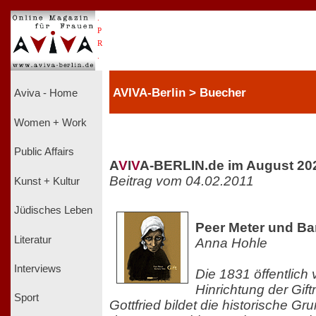
.
P
R
.
AVIVA-Berlin > Buecher
Aviva - Home
Women + Work
Public Affairs
A
V
I
V
A-BERLIN.de im August 20
Beitrag vom 04.02.2011
Kunst + Kultur
Jüdisches Leben
Peer Meter und Barb
Literatur
Anna Hohle
Interviews
Die 1831 öffentlich
Hinrichtung der Gif
Sport
Gottfried bildet die historische Gr