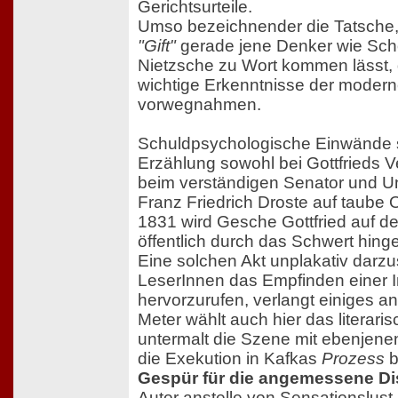
Gerichtsurteile.
Umso bezeichnender die Tatsche,
"Gift"
gerade jene Denker wie Sc
Nietzsche zu Wort kommen lässt, d
wichtige Erkenntnisse der moder
vorwegnahmen.
Schuldpsychologische Einwände s
Erzählung sowohl bei Gottfrieds Ve
beim verständigen Senator und U
Franz Friedrich Droste auf taube 
1831 wird Gesche Gottfried auf 
öffentlich durch das Schwert hinge
Eine solchen Akt unplakativ darzu
LeserInnen das Empfinden einer I
hervorzurufen, verlangt einiges an
Meter wählt auch hier das literaris
untermalt die Szene mit ebenjene
die Exekution in Kafkas
Prozess
b
Gespür für die angemessene Di
Autor anstelle von Sensationslus