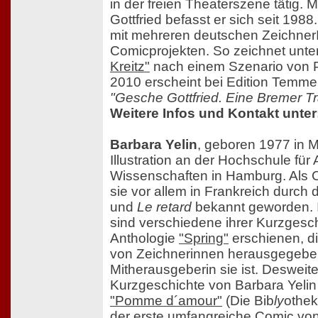
in der freien Theaterszene tätig. 
Gottfried befasst er sich seit 1988.
mit mehreren deutschen ZeichnerI
Comicprojekten. So zeichnet unt
Kreitz"
nach einem Szenario von P
2010 erscheint bei Edition Temm
"Gesche Gottfried. Eine Bremer T
Weitere Infos und Kontakt unter
Barbara Yelin
, geboren 1977 in M
Illustration an der Hochschule fü
Wissenschaften in Hamburg. Als C
sie vor allem in Frankreich durch
und
Le retard
bekannt geworden. 
sind verschiedene ihrer Kurzgesch
Anthologie
"Spring"
erschienen, di
von Zeichnerinnen herausgegebe
Mitherausgeberin sie ist. Desweite
Kurzgeschichte von Barbara Yelin 
"Pomme d´amour"
(Die Bib
ly
othek
der erste umfangreiche Comic von