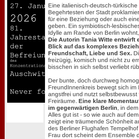
Eine italienisch-deutsch-türkische
Begehrtesten der Stadt proklamie
für eine Beziehung oder auch eine 
geben. Ein symbiotisch-lesbisches
Idylle am Rande von Berlin wohnt, f
Die Autorin Tania Witte entwirft 
Blick auf das komplexes Bezie
Freundschaft, Liebe und Sex.
Di
freizügig, komisch und nicht zu er
bisschen in sich selbst verliebt rüb
Der bunte, doch durchweg homoge
FreundInnenkreis bewegt sich i
angstfrei und nutzt selbstbewuss
Freiräume.
Eine klare Momenta
im gegenwärtigen Berlin
, in dem
Alles gut ist - so wie auch auf de
zeigt eine träumende Schönheit 
des Berliner Flughafen Tempelhof 
Frau dort scheint dem Ensemble