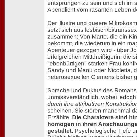
entsprungen zu sein und sich im
Abendlicht vom rasanten Leben de
Der illustre und queere Mikrokos
setzt sich aus lesbisch/bi/transse
zusammen: Von Marte, die ein Kin
bekommt, die wiederum in ein ma
Abenteuer gezogen wird - über Jo
erfolgreichen Mittdreißigerin, die si
"ebenbürtigen" starken Frau konfron
Sandy und Manu oder Nicoletta, d
heterosexuellen Clemens bisher gu
Sprache und Duktus des Romans 
unmissverständlich, wobei jedoc
durch ihre attributiven Konstrukti
scheinen. Sie stören manchmal da
Erzählte.
Die Charaktere sind h
homogen in ihren Anschauungen
gestaltet.
Psychologische Tiefe u