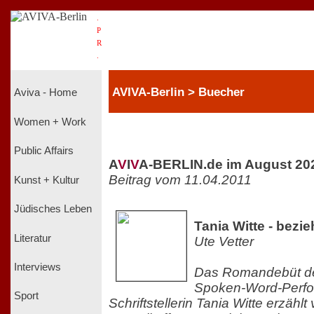
.
P
R
.
AVIVA-Berlin > Buecher
Aviva - Home
Women + Work
Public Affairs
A
V
I
V
A-BERLIN.de im August 20
Beitrag vom 11.04.2011
Kunst + Kultur
Jüdisches Leben
Tania Witte - bezi
Literatur
Ute Vetter
Interviews
Das Romandebüt der
Spoken-Word-Perfo
Sport
Schriftstellerin Tania Witte erzäh