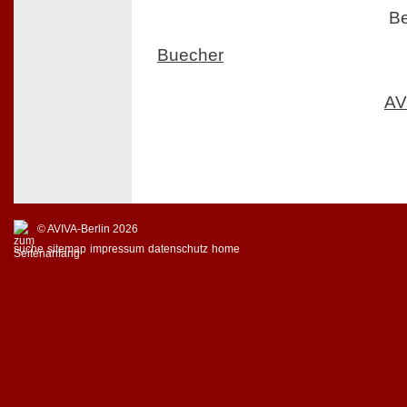
Be
Buecher
AV
© AVIVA-Berlin 2026
suche
sitemap
impressum
datenschutz
home