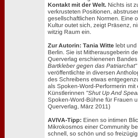
Kontakt mit der Welt.
Nichts ist 
verkrusteten Positionen, abstruse
gesellschaftlichen Normen. Eine o
Kultur outet sich, zeigt Präsenz, n
witzig Raum ein.
Zur Autorin: Tania Witte
lebt und 
Berlin. Sie ist Mitherausgeberin d
Querverlag erschienenen Bande
Bartkleber gegen das Patriarchat"
veröffentlichte in diversen Antholo
des Schreibens etwas entgegenzu
als Spoken-Word-Performerin mit 
Künstlerinnen
"Shut Up And Spea
Spoken-Word-Bühne für Frauen un
Querverlag, März 2011)
AVIVA-Tipp:
Einen so intimen Blic
Mikrokosmos einer Community bek
schnell, so schön und so freizügig