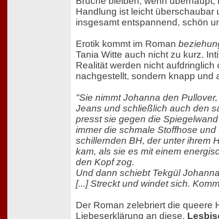
Brüche bleiben, wenn überhaupt, 
Handlung ist leicht überschaubar 
insgesamt entspannend, schön u
Erotik kommt im Roman
beziehun
Tania Witte auch nicht zu kurz. In
Realität werden nicht aufdringlich
nachgestellt, sondern knapp und 
"Sie nimmt Johanna den Pullover, 
Jeans und schließlich auch den s
presst sie gegen die Spiegelwand
immer die schmale Stoffhose und
schillernden BH, der unter ihrem
kam, als sie es mit einem energi
den Kopf zog.
Und dann schiebt Tekgül Johanna
[...] Streckt und windet sich. Komm
Der Roman zelebriert die queere H
Liebeserklärung an diese.
Lesbis