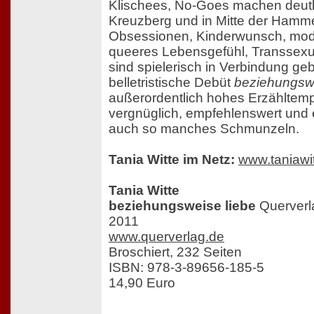
Klischees, No-Goes machen deutlic
Kreuzberg und in Mitte der Hamme
Obsessionen, Kinderwunsch, mod
queeres Lebensgefühl, Transsexual
sind spielerisch in Verbindung ge
belletristische Debüt
beziehungswe
außerordentlich hohes Erzähltempo
vergnüglich, empfehlenswert und e
auch so manches Schmunzeln.
Tania Witte im Netz:
www.taniawi
Tania Witte
beziehungsweise liebe
Querverl
2011
www.querverlag.de
Broschiert, 232 Seiten
ISBN: 978-3-89656-185-5
14,90 Euro