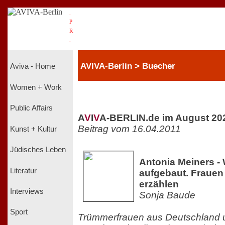
.
P
R
.
AVIVA-Berlin > Buecher
Aviva - Home
Women + Work
Public Affairs
A
V
I
V
A-BERLIN.de im August 20
Beitrag vom 16.04.2011
Kunst + Kultur
Jüdisches Leben
Antonia Meiners -
Literatur
aufgebaut. Frauen 
erzählen
Interviews
Sonja Baude
Sport
Trümmerfrauen aus Deutschland u