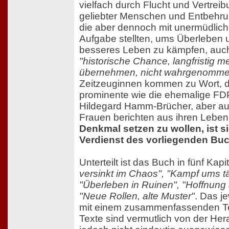
vielfach durch Flucht und Vertreib
geliebter Menschen und Entbehru
die aber dennoch mit unermüdliche
Aufgabe stellten, ums Überleben u
besseres Leben zu kämpfen, auch
"historische Chance, langfristig 
übernehmen, nicht wahrgenomme
Zeitzeuginnen kommen zu Wort, d
prominente wie die ehemalige FDP-
Hildegard Hamm-Brücher, aber a
Frauen berichten aus ihren Leben
Denkmal setzen zu wollen, ist si
Verdienst des vorliegenden Bu
Unterteilt ist das Buch in fünf Kapi
versinkt im Chaos", "Kampf ums tä
"Überleben in Ruinen", "Hoffnung
"Neue Rollen, alte Muster"
. Das je
mit einem zusammenfassenden Tex
Texte sind vermutlich von der Her