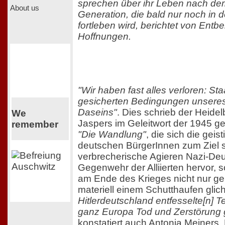
sprechen über ihr Leben nach dem
About us
Generation, die bald nur noch in 
fortleben wird, berichtet von Ent
Hoffnungen.
"Wir haben fast alles verloren: Staa
gesicherten Bedingungen unsere
Daseins"
. Dies schrieb der Heide
We
Jaspers im Geleitwort der 1945 ge
remember
"Die Wandlung"
, die sich die gei
deutschen BürgerInnen zum Ziel s
verbrecherische Agieren Nazi-Deut
Gegenwehr der Alliierten hervor,
am Ende des Krieges nicht nur ge
materiell einem Schutthaufen glic
Hitlerdeutschland entfesselte[n] Ter
ganz Europa Tod und Zerstörung 
konstatiert auch Antonia Meiners