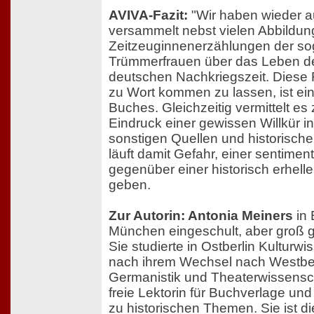
AVIVA-Fazit:
"Wir haben wieder a
versammelt nebst vielen Abbildu
Zeitzeuginnenerzählungen der s
Trümmerfrauen über das Leben de
deutschen Nachkriegszeit. Diese
zu Wort kommen zu lassen, ist ein
Buches. Gleichzeitig vermittelt es
Eindruck einer gewissen Willkür i
sonstigen Quellen und historisch
läuft damit Gefahr, einer sentimen
gegenüber einer historisch erhel
geben.
Zur Autorin: Antonia Meiners
in 
München eingeschult, aber groß g
Sie studierte in Ostberlin Kulturw
nach ihrem Wechsel nach Westber
Germanistik und Theaterwissenscha
freie Lektorin für Buchverlage und
zu historischen Themen. Sie ist d