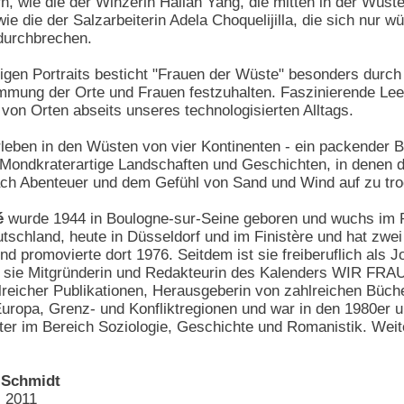
rn, wie die der Winzerin Hailan Yang, die mitten in der Wü
ie die der Salzarbeiterin Adela Choquelijilla, die sich nur 
 durchbrechen.
igen Portraits besticht "Frauen der Wüste" besonders durch
immung der Orte und Frauen festzuhalten. Faszinierende Leer
on Orten abseits unseres technologisierten Alltags.
eben in den Wüsten von vier Kontinenten - ein packender B
. Mondkraterartige Landschaften und Geschichten, in denen d
h Abenteuer und dem Gefühl von Sand und Wind auf zu tro
é
wurde 1944 in Boulogne-sur-Seine geboren und wuchs im Pari
utschland, heute in Düsseldorf und im Finistère und hat zwei
d promovierte dort 1976. Seitdem ist sie freiberuflich als 
r sie Mitgründerin und Redakteurin des Kalenders WIR FRA
hlreicher Publikationen, Herausgeberin von zahlreichen Bü
uropa, Grenz- und Konfliktregionen und war in den 1980er u
r im Bereich Soziologie, Geschichte und Romanistik. Weite
 Schmidt
i 2011