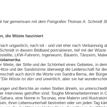
ervé hat gemeinsam mit dem Fotografen Thomas A. Schmidt 3
n, die Wüste fasziniert
, nach ungastlich, nach tot - und viel eher nach Verbannung 
hmidt in diesem Bildband portraitieren, tief mit der Wüste 
stellte, LKW-Fahrerin, Ingenieurin, Bäuerin, Tänzerin, Maler
 Südamerika
.
der Weite, der Stille und der Schönheit eines Gebietes, in 
r Hitze und der Sandstürme überwiegt die Leidenschaft für d
denschaft auch durch die Worte von Sandra Berna, der Bürge
:
"Die Wüste ist dürr und unwirtlich, aber sie hat wundersch
ungen und Berichte an vielen Stellen ähneln, so unterschiedl
 Interviews getroffen sind: Toughe Minenarbeiterinnen in C
Sahara, eine Nonne in Toconao, eine Malerin und Illustratori
assen, ihren Lebensunterhalt bestreiten oder um jeden Tag k