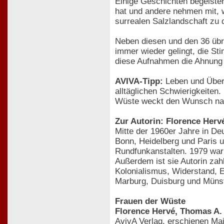
Einige Geschichten begeiste
hat und andere nehmen mit, w
surrealen Salzlandschaft zu
Neben diesen und den 36 übr
immer wieder gelingt, die St
diese Aufnahmen die Ahnung v
AVIVA-Tipp:
Leben und Überl
alltäglichen Schwierigkeiten
Wüste weckt den Wunsch nac
Zur Autorin: Florence Herv
Mitte der 1960er Jahre in De
Bonn, Heidelberg und Paris un
Rundfunkanstalten. 1979 wa
Außerdem ist sie Autorin za
Kolonialismus, Widerstand, E
Marburg, Duisburg und Münste
Frauen der Wüste
Florence Hervé, Thomas A.
AvivA Verlag, erschienen Ma