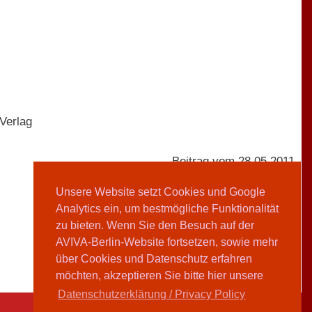
Verlag
Beitrag vom 28.05.2011
Unsere Website setzt Cookies und Google
Analytics ein, um bestmögliche Funktionalität
AVIVA-Redaktion
zu bieten. Wenn Sie den Besuch auf der
AVIVA-Berlin-Website fortsetzen, sowie mehr
Teilen
über Cookies und Datenschutz erfahren
möchten, akzeptieren Sie bitte hier unsere
Datenschutzerklärung / Privacy Policy