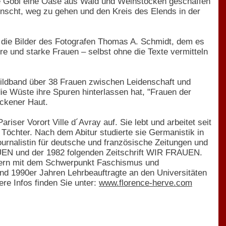
ste Gobi eine Oase aus Wald und Weinstöcken geschaffen
wünscht, weg zu gehen und den Kreis des Elends in der
 die Bilder des Fotografen Thomas A. Schmidt, dem es
e und starke Frauen – selbst ohne die Texte vermitteln
ildband über 38 Frauen zwischen Leidenschaft und
ie Wüste ihre Spuren hinterlassen hat, "Frauen der
ckener Haut.
ser Vorort Ville d´Avray auf. Sie lebt und arbeitet seit
 Töchter. Nach dem Abitur studierte sie Germanistik in
Journalistin für deutsche und französische Zeitungen und
UEN und der 1982 folgenden Zeitschrift WIR FRAUEN.
chern mit dem Schwerpunkt Faschismus und
nd 1990er Jahren Lehrbeauftragte an den Universitäten
re Infos finden Sie unter:
www.florence-herve.com