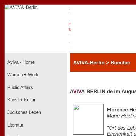
.
.
.
P
R
.
.
.
AVIVA-Berlin > Buecher
Aviva - Home
Women + Work
Public Affairs
A
V
I
V
A-BERLIN.de im Augus
Kunst + Kultur
Florence He
Jüdisches Leben
Marie Heidin
Literatur
"Ort des Leb
Einsamkeit u