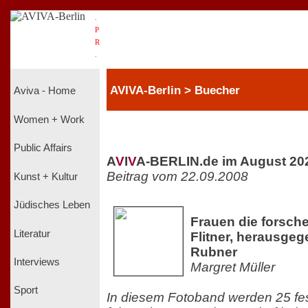
.
P
R
.
AVIVA-Berlin > Buecher
Aviva - Home
Women + Work
Public Affairs
A
V
I
V
A-BERLIN.de im August 20
Beitrag vom 22.09.2008
Kunst + Kultur
Jüdisches Leben
Frauen die forsche
Literatur
Flitner, herausge
Rubner
Interviews
Margret Müller
Sport
In diesem Fotoband werden 25 fes