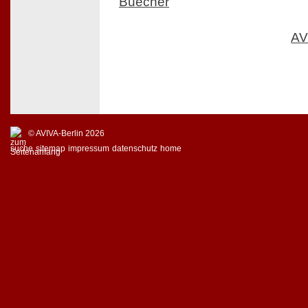
Buecher
AV
© AVIVA-Berlin 2026
suche
sitemap
impressum
datenschutz
home