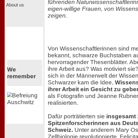
führenden Naturwissenschaftlerinn
About us
eigen-willige Frauen, von Wissens-
zeigen.
Von Wissenschaftlerinnen sind me
bekannt, schwarze Buchstaben au
hervorragender Thesenblätter. Ab
ihre Arbeit aus? Was motiviert si
We
sich in der Männerwelt der Wissen
remember
Schwarzer kam die Idee,
Wissens
ihrer Arbeit ein Gesicht zu gebe
als Fotografin und Jeanne Rubner 
realisierten.
Dafür porträtierten sie
insgesamt 
Spitzenforscherinnen aus Deut
Schweiz.
Unter anderem Mary Osb
Zellbiologie revolutionierte, Felici