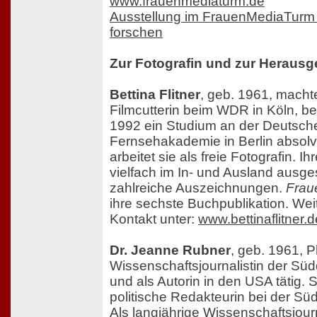
www.frauenmediaturm.de
Ausstellung im FrauenMediaTurm 
forschen
Zur Fotografin und zur Herausg
Bettina Flitner
, geb. 1961, macht
Filmcutterin beim WDR in Köln, be
1992 ein Studium an der Deutsch
Fernsehakademie in Berlin absolvi
arbeitet sie als freie Fotografin. I
vielfach im In- und Ausland ausgeste
zahlreiche Auszeichnungen.
Frau
ihre sechste Buchpublikation. Wei
Kontakt unter:
www.bettinaflitner.d
Dr. Jeanne Rubner
, geb. 1961, P
Wissenschaftsjournalistin der Sü
und als Autorin in den USA tätig. S
politische Redakteurin bei der Sü
Als langjährige Wissenschaftsjourna