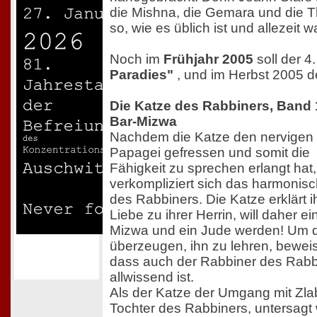
die Mishna, die Gemara und die T
so, wie es üblich ist und allezeit w
Noch im
Frühjahr 2005
soll der 
Paradies"
, und im Herbst 2005 d
Die Katze des Rabbiners, Band 
Bar-Mizwa
Nachdem die Katze den nervigen
Papagei gefressen und somit die
Fähigkeit zu sprechen erlangt hat,
verkompliziert sich das harmoni
des Rabbiners. Die Katze erklärt 
Liebe zu ihrer Herrin, will daher e
Mizwa und ein Jude werden! Um 
überzeugen, ihn zu lehren, beweist
dass auch der Rabbiner des Rabbi
allwissend ist.
Als der Katze der Umgang mit Zla
Tochter des Rabbiners, untersagt wi