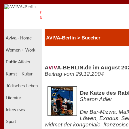
.
P
R
.
AVIVA-Berlin > Buecher
Aviva - Home
Women + Work
Public Affairs
A
V
I
V
A-BERLIN.de im August 20
Beitrag vom 29.12.2004
Kunst + Kultur
Jüdisches Leben
Die Katze des Rab
Literatur
Sharon Adler
Interviews
Die Bar-Mizwa, Malk
Löwen, Exodus. Sei
Sport
widmet der kongeniale, französis