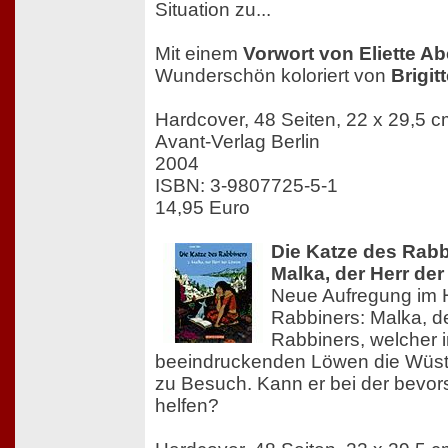
Situation zu...
Mit einem
Vorwort von Eliette A
Wunderschön koloriert von
Brigit
Hardcover, 48 Seiten, 22 x 29,5 cm
Avant-Verlag Berlin
2004
ISBN: 3-9807725-5-1
14,95 Euro
Die Katze des Rabb
Malka, der Herr de
Neue Aufregung im 
Rabbiners: Malka, d
Rabbiners, welcher i
beeindruckenden Löwen die Wüste
zu Besuch. Kann er bei der bevo
helfen?