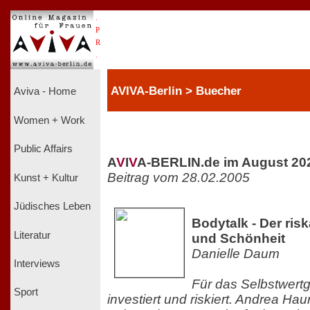
.
P
R
.
AVIVA-Berlin > Buecher
Aviva - Home
Women + Work
Public Affairs
A
V
I
V
A-BERLIN.de im August 20
Beitrag vom 28.02.2005
Kunst + Kultur
Jüdisches Leben
Bodytalk - Der ris
Literatur
und Schönheit
Danielle Daum
Interviews
Für das Selbstwertg
Sport
investiert und riskiert. Andrea Ha