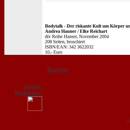
Bodytalk - Der riskante Kult um Körper u
Andrea Hauner / Elke Reichart
dtv Reihe Hanser, November 2004
208 Seiten, broschiert
ISBN/EAN: 342 3622032
10,- Euro
Buecher
AVIVA-
Redaktion
T