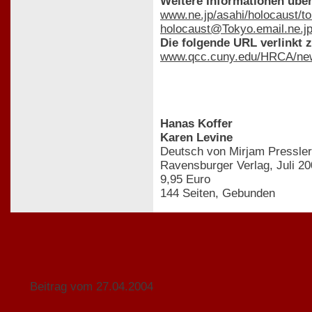
Weitere Informationen übe
www.ne.jp/asahi/holocaust/to
holocaust@Tokyo.email.ne.j
Die folgende URL verlinkt 
www.qcc.cuny.edu/HRCA/new
Hanas Koffer
Karen Levine
Deutsch von Mirjam Pressler
Ravensburger Verlag, Juli 2
9,95 Euro
144 Seiten, Gebunden
Beitrag vom 27.04.2004