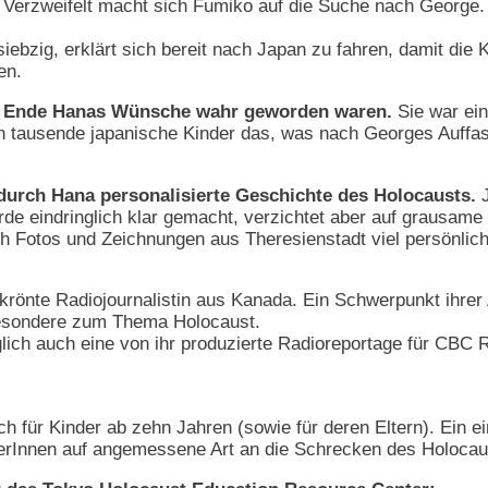
. Verzweifelt macht sich Fumiko auf die Suche nach George.
ebzig, erklärt sich bereit nach Japan zu fahren, damit die
en.
m Ende Hanas Wünsche wahr geworden waren.
Sie war ein
en tausende japanische Kinder das, was nach Georges Auffas
 durch Hana personalisierte Geschichte des Holocausts.
J
 eindringlich klar gemacht, verzichtet aber auf grausame 
h Fotos und Zeichnungen aus Theresienstadt viel persönlich
ekrönte Radiojournalistin aus Kanada. Ein Schwerpunkt ihrer 
sbesondere zum Thema Holocaust.
glich auch eine von ihr produzierte Radioreportage für CB
h für Kinder ab zehn Jahren (sowie für deren Eltern). Ein ei
serInnen auf angemessene Art an die Schrecken des Holocaus