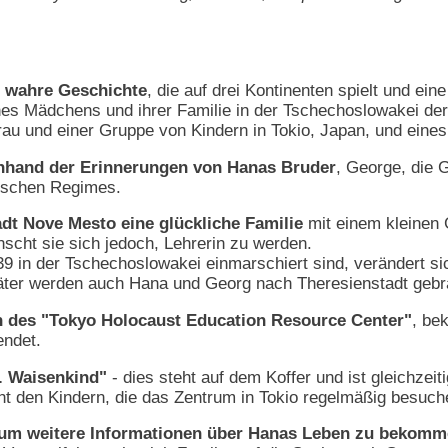
e wahre Geschichte
, die auf drei Kontinenten spielt und ei
nes Mädchens und ihrer Familie in der Tschechoslowakei der 
rau und einer Gruppe von Kindern in Tokio, Japan, und eine
 anhand der Erinnerungen von Hanas Bruder
, George, die 
stischen Regimes.
adt Nove Mesto eine glückliche Familie
mit einem kleinen 
scht sie sich jedoch, Lehrerin zu werden.
 in der Tschechoslowakei einmarschiert sind, verändert sic
später werden auch Hana und Georg nach Theresienstadt gebr
in des "Tokyo Holocaust Education Resource Center"
, be
ndet.
. Waisenkind"
- dies steht auf dem Koffer und ist gleichzei
cht den Kindern, die das Zentrum in Tokio regelmäßig besuc
 um weitere Informationen über Hanas Leben zu bekomm