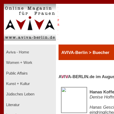
.
.
.
P
R
.
.
.
AVIVA-Berlin > Buecher
Aviva - Home
Women + Work
Public Affairs
A
V
I
V
A-BERLIN.de im Augus
Kunst + Kultur
Hanas Koffe
Jüdisches Leben
Denise Hoff
Literatur
Hanas Gesch
eindringlich