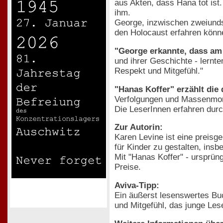
aus Akten, dass Hana tot ist
ihm.
George, inzwischen zweiundsi
den Holocaust erfahren könn
"George erkannte, dass a
und ihrer Geschichte - lernt
Respekt und Mitgefühl."
"Hanas Koffer" erzählt die
Verfolgungen und Massenmorde
Die LeserInnen erfahren durc
Zur Autorin:
Karen Levine ist eine preisg
für Kinder zu gestalten, in
Mit "Hanas Koffer" - ursprün
Preise.
Aviva-Tipp:
Ein äußerst lesenswertes Buc
und Mitgefühl, das junge Le