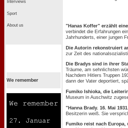
Interviews
Sport
About us
"Hanas Koffer" erzählt ein
verbindet die Erfahrungen ei
Jahrhunderts, einer jungen F
Die Autorin rekonstruiert
zur Zeit des nationalsoziali
Die Bradys sind in ihrer St
Träume, am sehnlichsten wün
Nachdem Hitlers Truppen 1939
We remember
dann der Vater deportiert, 
Fumiko Ishioka, die Leiter
Museum in Auschwitz zugese
"Hanna Brady. 16. Mai 1931
Besitzerin weiß. Sie verspri
Fumiko reist nach Europa,