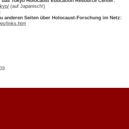
r das Tokyo Holocaust Education Resource Center:
kyo/
(auf Japanisch!)
p
zu anderen Seiten über Holocaust-Forschung im Netz:
s/links.htm
003