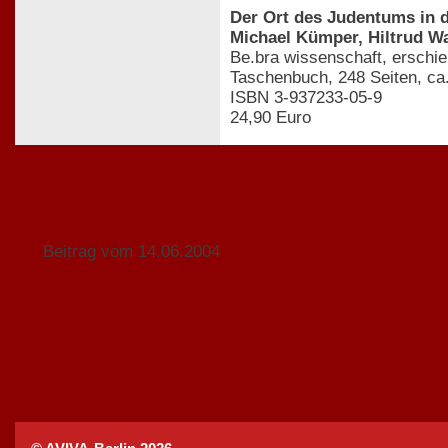
Der Ort des Judentums in d
Michael Kümper, Hiltrud Wa
Be.bra wissenschaft, erschi
Taschenbuch, 248 Seiten, ca
ISBN 3-937233-05-9
24,90 Euro
Beitrag vom 14.06.2004