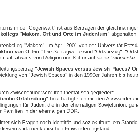
tums in der Gegenwart" ist aus Beiträgen der gleichnamig
kollegs "Makom. Ort und Orte im Judentum"
abgehalten 
ertenkolleg "Makom", im April 2001 von der Universität Pots
ktion von Orten
." Die Schlagworte sind "Ortsbezug", "Ort
 soll abseits von Religion und Kultur auf seine "
räumliche
D
nleitungsbeitrag
"Jewish Spaces versus Jewish Places? On
wicklung von "Jewish Spaces" in den 1990er Jahren bis heut
rch Zwischenüberschriften thematisch gegliedert:
ische Ortsfindung"
beschäftigt sich mit den Auswanderung
ngungen für Juden, die in der ehemaligen Sowjetunion, gena
er Familien in der ehemaligen DDR.
met sich Fragen nach Identität und soziokulturellem Stando
n diesem südamerikanischen Einwanderungsland.