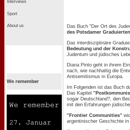
Interviews
Sport
About us
Das Buch "Der Ort des Juden
des Potsdamer Graduierten
Das interdisziplinäre Gradui
Bedeutung und der Konstru
Judentum und jüdisches Leben
Diana Pinto geht in ihrem Ei
nach, wie nachhaltig die Ent
Antisemitismus in Europa.
We remember
Im Folgenden ist das Buch du
Das Kapitel
"Postkommunist
sogar Deutschland?, den Bedi
mit den Erfahrungen jüdisch
"Frontier Communities"
wid
argentinischer Geschichte i