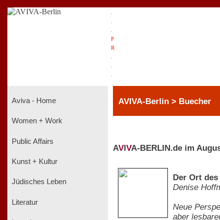
.
.
.
P
R
.
.
.
AVIVA-Berlin > Buecher
Aviva - Home
Women + Work
Public Affairs
A
V
I
V
A-BERLIN.de im Augus
Kunst + Kultur
Der Ort des
Jüdisches Leben
Denise Hoff
Literatur
Neue Perspe
aber lesbare