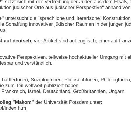
?"
setzt sich mit der Vertreibung der Juden aus dem Elsaß,
uktion jüdischer Orte aus jüdischer Perspektive" anhand von
e"
untersucht die "sprachliche und literarische" Konstruktion
die Schaffung innovativer jüdischer Räumen in der jungen jüd
kus.
st auf deutsch
, vier Artikel sind auf englisch, einer auf franz
novative Perspektiven, teilweise hochaktueller Umgang mit 
lesbar und verständlich.
haftlerInnen, SoziologInnen, PhilosophInnen, PhilologInnen,
ie zum Teil weltweit publiziert haben.
Frankreich, Israel, Deutschland, Großbritannien, Ungarn.
kolleg "Makom"
der Universität Potsdam unter:
4/index.htm