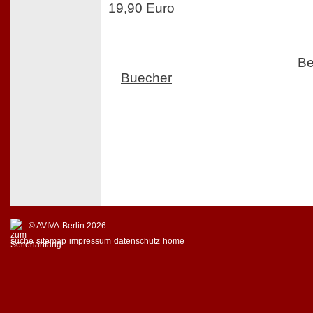
19,90 Euro
Be
Buecher
© AVIVA-Berlin 2026
suche
sitemap
impressum
datenschutz
home