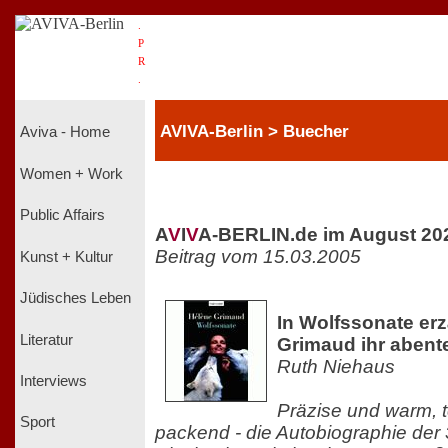
.
P
R
.
AVIVA-Berlin > Buecher
Aviva - Home
Women + Work
Public Affairs
A
V
I
V
A-BERLIN.de im August 20
Beitrag vom 15.03.2005
Kunst + Kultur
Jüdisches Leben
In Wolfssonate erz
Literatur
Grimaud ihr abent
Ruth Niehaus
Interviews
Präzise und warm, 
Sport
packend - die Autobiographie der 