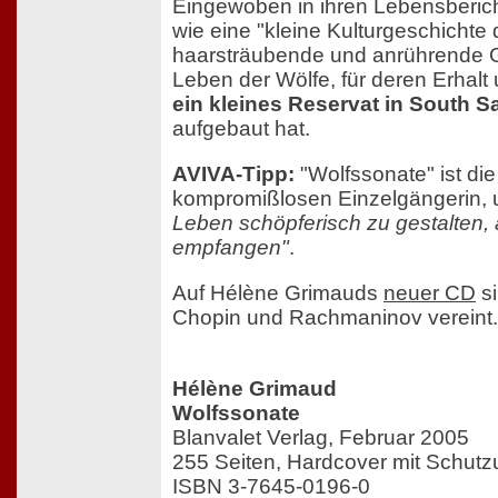
Eingewoben in ihren Lebensberich
wie eine "kleine Kulturgeschichte 
haarsträubende und anrührende 
Leben der Wölfe, für deren Erhalt
ein kleines Reservat in South 
aufgebaut hat.
AVIVA-Tipp:
"Wolfssonate" ist di
kompromißlosen Einzelgängerin, u
Leben schöpferisch zu gestalten, 
empfangen"
.
Auf Hélène Grimauds
neuer CD
si
Chopin und Rachmaninov vereint.
Hélène Grimaud
Wolfssonate
Blanvalet Verlag, Februar 2005
255 Seiten, Hardcover mit Schut
ISBN 3-7645-0196-0