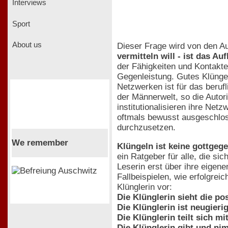
Interviews
Sport
About us
Dieser Frage wird von den Au
vermitteln will - ist das 
der Fähigkeiten und Kontakte
Gegenleistung. Gutes Klüngeln
Netzwerken ist für das beruf
der Männerwelt, so die Autor
institutionalisieren ihre Ne
oftmals bewusst ausgeschloss
durchzusetzen.
We remember
Klüngeln ist keine gottgeg
ein Ratgeber für alle, die s
Leserin erst über ihre eigen
Fallbeispielen, wie erfolgrei
Klünglerin vor:
Die Klünglerin sieht die po
Die Klünglerin ist neugierig
Die Klünglerin teilt sich mit
Die Klünglerin gibt und ni