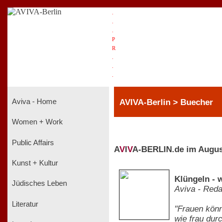
.
.
.
P
R
.
.
.
AVIVA-Berlin > Buecher
Aviva - Home
Women + Work
Public Affairs
A
V
I
V
A-BERLIN.de im Augus
Kunst + Kultur
Klüngeln - w
Jüdisches Leben
Aviva - Reda
Literatur
"Frauen könn
wie frau dur