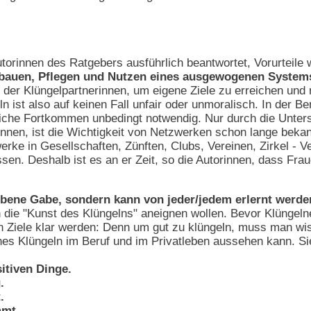
torinnen des Ratgebers ausführlich beantwortet, Vorurteil
Aufbauen, Pflegen und Nutzen eines ausgewogenen Syste
 der Klüngelpartnerinnen, um eigene Ziele zu erreichen und
 ist also auf keinen Fall unfair oder unmoralisch. In der Be
liche Fortkommen unbedingt notwendig. Nur durch die Unters
innen, ist die Wichtigkeit von Netzwerken schon lange bekann
tzwerke in Gesellschaften, Zünften, Clubs, Vereinen, Zirkel 
en. Deshalb ist es an er Zeit, so die Autorinnen, dass Fra
ebene Gabe, sondern kann von jeder/jedem erlernt werde
ich die "Kunst des Klüngelns" aneignen wollen. Bevor Klünge
en Ziele klar werden: Denn um gut zu klüngeln, muss man wis
ches Klüngeln im Beruf und im Privatleben aussehen kann. Sie
sitiven Dinge.
.
.
mmt.