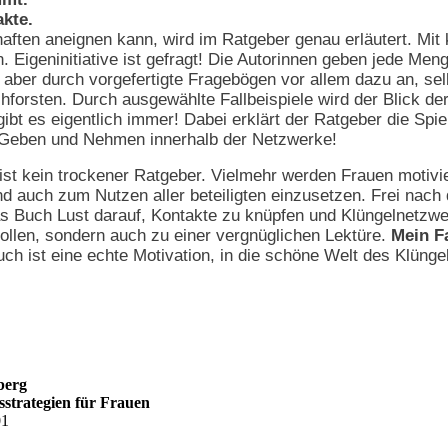
akte.
aften aneignen kann, wird im Ratgeber genau erläutert. Mi
n. Eigeninitiative ist gefragt! Die Autorinnen geben jede M
 aber durch vorgefertigte Fragebögen vor allem dazu an, se
hforsten. Durch ausgewählte Fallbeispiele wird der Blick de
bt es eigentlich immer! Dabei erklärt der Ratgeber die Spiel
 Geben und Nehmen innerhalb der Netzwerke!
ist kein trockener Ratgeber. Vielmehr werden Frauen motivie
d auch zum Nutzen aller beteiligten einzusetzen. Frei nac
das Buch Lust darauf, Kontakte zu knüpfen und Klüngelnetzw
vollen, sondern auch zu einer vergnüglichen Lektüre.
Mein Fa
uch ist eine echte Motivation, in die schöne Welt des Klünge
berg
sstrategien für Frauen
01