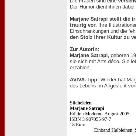
Die Frauen sind eine
versch
Der Humor dient ihnen dabei a
Marjane Satrapi stellt die 
traurig vor.
Ihre Illustratio
Einschränkungen und die fehl
den Stolz ihrer Kultur zu ve
Zur Autorin:
Marjane Satrapi
, geboren 19
sie sich mit Arts déco. Sie l
erzählen.
AVIVA-Tipp:
Wieder hat Marj
des Lebens im Angesicht von
Sticheleien
Marjane Satrapi
Edition Moderne, August 2005
ISBN 3-907055-97-7
18 Euro
Einband Halbleinen, S