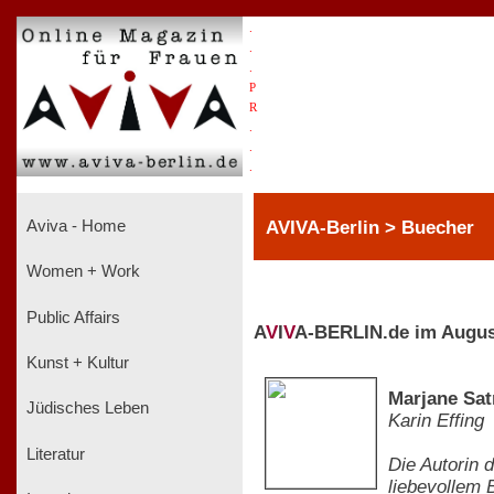
.
.
.
P
R
.
.
.
AVIVA-Berlin > Buecher
Aviva - Home
Women + Work
Public Affairs
A
V
I
V
A-BERLIN.de im Augus
Kunst + Kultur
Marjane Satr
Jüdisches Leben
Karin Effing
Literatur
Die Autorin 
liebevollem B