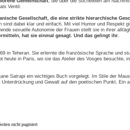
worene Gemeinschaft
, die über die Sticheleien am Nachmi
ls Ventil.
iranische Gesellschaft, die eine strikte hierarchische Ges
nen sind dabei klar und einfach. Mit viel Humor und Respekt 
ende sexuelle Autonomie der Frauen stellt sie in ihrer allt
rmitteln, hat sie einmal gesagt. Und das gelingt ihr.
69 in Teheran. Sie erlernte die französische Sprache und st
ebt heute in Paris, wo sie das Atelier des Vosges besuchte, 
ane Satrapi ein wichtiges Buch vorgelegt. Im Stile der Mau
 Unterdrückung und Gewalt auf den poetischen Punkt. Ein a
eiten nicht paginiert