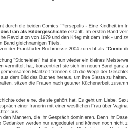
t durch die beiden Comics "Persepolis - Eine Kindheit im Ira
es Iran als Bildergeschichte
erzählt. Im ersten Band ver
che Revolution von 1979 und den Krieg mit dem Irak - und zw
n Band gleichnamigen Titels.
 von der Frankfurter Buchmesse 2004 zurecht als
"Comic d
ichung "Sticheleien" hat sie nun wieder ein kleines Meister
n vermittelt hat, konzentriert sie sich im neuen Band ganz a
r gemeinsamen Mahlzeit trennen sich die Wege der Geschlec
 aus dem Bild des Buches heraus, um ihre Siesta zu halten.
halten, sitzen die Frauen nach getaner Küchenarbeit zusa
chichte oder eine, die sie gehört hat. Es geht um Liebe, Se
spräch einer Iranerin mit einer westlichen Frau über Vagin
hter aus.
n den Männern, die ihr Gespräch dominieren. Denn ihr Dasei
e Gedanken werden nur angedeutet und können noch nicht 