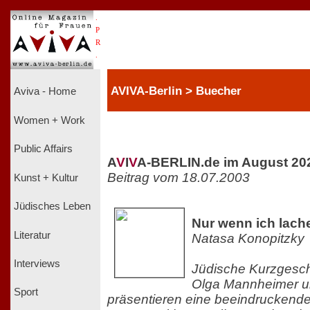
.
P
R
.
AVIVA-Berlin > Buecher
Aviva - Home
Women + Work
Public Affairs
A
V
I
V
A-BERLIN.de im August 20
Beitrag vom 18.07.2003
Kunst + Kultur
Jüdisches Leben
Nur wenn ich lach
Literatur
Natasa Konopitzky
Interviews
Jüdische Kurzgesch
Olga Mannheimer un
Sport
präsentieren eine beeindruckende