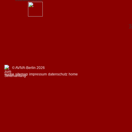
T
© AVIVA-Berlin 2026
suche
sitemap
impressum
datenschutz
home