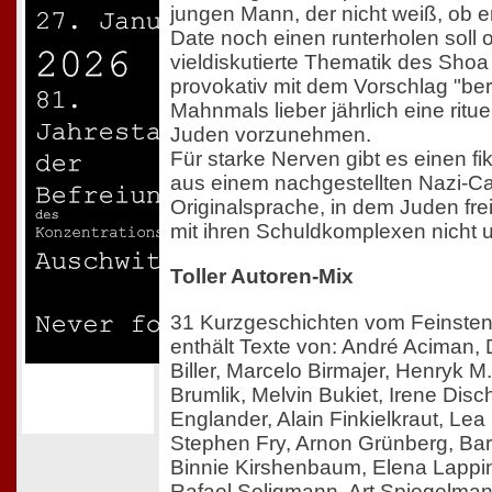
jungen Mann, der nicht weiß, ob e
Date noch einen runterholen soll o
vieldiskutierte Thematik des Sho
provokativ mit dem Vorschlag "bere
Mahnmals lieber jährlich eine ritu
Juden vorzunehmen.
Für starke Nerven gibt es einen fik
aus einem nachgestellten Nazi-C
Originalsprache, in dem Juden freiw
mit ihren Schuldkomplexen nicht
Toller Autoren-Mix
31 Kurzgeschichten vom Feinste
enthält Texte von: André Aciman,
Biller, Marcelo Birmajer, Henryk M
Brumlik, Melvin Bukiet, Irene Dis
Englander, Alain Finkielkraut, Le
Stephen Fry, Arnon Grünberg, Ba
Binnie Kirshenbaum, Elena Lappin
Rafael Seligmann, Art Spiegelma