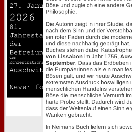
Böse und zugleich eine andere G
Philosophie.
Die Autorin zeigt in ihrer Studie, 
nach dem Sinn und der Verstehba
ein roter Faden durch die moderne
und diese nachhaltig geprägt hat. 
Buches stehen dabei Katastrophe
von Lissabon
im Jahr 1755,
Aus
September
. Dass das Erdbeben i
die EuropäerInnen als ein manife
Bösen galt, und wir heute Auschwi
extremsten Ausdruck böswilligen
menschlichen Handelns verstehen,
Böse die menschliche Vernunft im
harte Probe stellt. Dadurch wird d
dass der Weltenlauf einen Sinn erg
Wanken gebracht.
In Neimans Buch liefern sich sowo