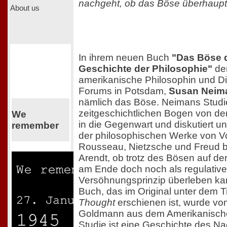
nachgeht, ob das Böse überhaupt 
About us
In ihrem neuen Buch
"Das Böse 
Geschichte der Philosophie"
den
amerikanische Philosophin und Dir
Forums in Potsdam,
Susan Neim
nämlich das Böse. Neimans Studie
zeitgeschichtlichen Bogen von de
We
in die Gegenwart und diskutiert u
remember
der philosophischen Werke von Vol
Rousseau, Nietzsche und Freud b
Arendt, ob trotz des Bösen auf der
am Ende doch noch als regulativ
Versöhnungsprinzip überleben k
Buch, das im Original unter dem T
Thought
erschienen ist, wurde von
Goldmann aus dem Amerikanische
Studie ist eine Geschichte des 