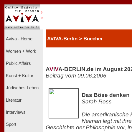
.
P
R
.
AVIVA-Berlin > Buecher
Aviva - Home
Women + Work
Public Affairs
A
V
I
V
A-BERLIN.de im August 20
Beitrag vom 09.06.2006
Kunst + Kultur
Jüdisches Leben
Das Böse denken
Literatur
Sarah Ross
Interviews
Die amerikanische 
Neiman legt mit ih
Sport
Geschichte der Philosophie vor, in