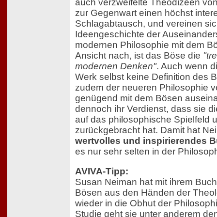
auch verzweifelte Theodizeen von
zur Gegenwart einen höchst inter
Schlagabtausch, und vereinen sich
Ideengeschichte der Auseinander
modernen Philosophie mit dem B
Ansicht nach, ist das Böse die
"tr
modernen Denken"
. Auch wenn di
Werk selbst keine Definition des 
zudem der neueren Philosophie vor
genügend mit dem Bösen auseinan
dennoch ihr Verdienst, dass sie d
auf das philosophische Spielfeld u
zurückgebracht hat. Damit hat Ne
wertvolles und inspirierendes 
es nur sehr selten in der Philosoph
AVIVA-Tipp:
Susan Neiman hat mit ihrem Buch
Bösen aus den Händen der Theolo
wieder in die Obhut der Philosophi
Studie geht sie unter anderem de