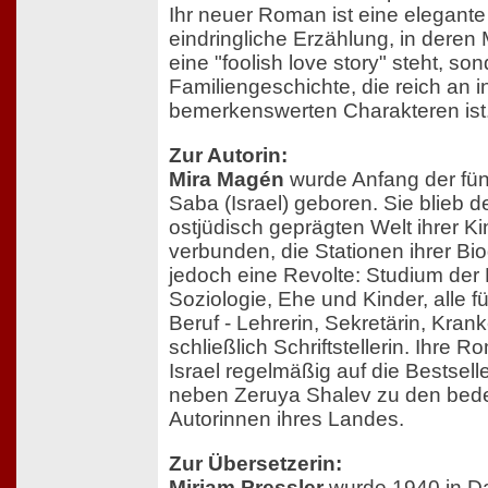
Ihr neuer Roman ist eine elegante
eindringliche Erzählung, in deren M
eine "foolish love story" steht, so
Familiengeschichte, die reich an i
bemerkenswerten Charakteren ist
Zur Autorin:
Mira Magén
wurde Anfang der fünf
Saba (Israel) geboren. Sie blieb d
ostjüdisch geprägten Welt ihrer Ki
verbunden, die Stationen ihrer Bi
jedoch eine Revolte: Studium der
Soziologie, Ehe und Kinder, alle f
Beruf - Lehrerin, Sekretärin, Kra
schließlich Schriftstellerin. Ihre
Israel regelmäßig auf die Bestseller
neben Zeruya Shalev zu den bed
Autorinnen ihres Landes.
Zur Übersetzerin:
Mirjam Pressler
wurde 1940 in D