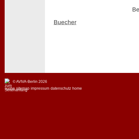
Be
Buecher
© AVIVA-Berlin 2026
suche
sitemap
impressum
datenschutz
home