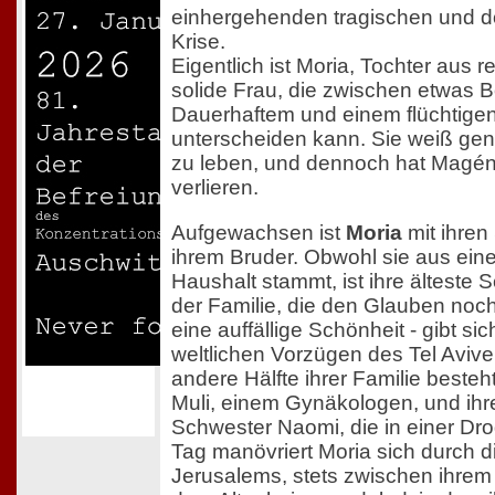
einhergehenden tragischen und d
Krise.
Eigentlich ist Moria, Tochter aus 
solide Frau, die zwischen etwas
Dauerhaftem und einem flüchtigen
unterscheiden kann. Sie weiß gena
zu leben, und dennoch hat Magéns
verlieren.
Aufgewachsen ist
Moria
mit ihren
ihrem Bruder. Obwohl sie aus eine
Haushalt stammt, ist ihre älteste S
der Familie, die den Glauben noch 
eine auffällige Schönheit - gibt s
weltlichen Vorzügen des Tel Avive
andere Hälfte ihrer Familie besteh
Muli, einem Gynäkologen, und ihre
Schwester Naomi, die in einer Drog
Tag manövriert Moria sich durch d
Jerusalems, stets zwischen ihre