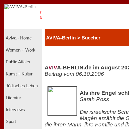
.
P
R
.
AVIVA-Berlin > Buecher
Aviva - Home
Women + Work
Public Affairs
A
V
I
V
A-BERLIN.de im August 20
Beitrag vom 06.10.2006
Kunst + Kultur
Jüdisches Leben
Als ihre Engel sch
Literatur
Sarah Ross
Interviews
Die israelische Schri
Magén erzählt die 
Sport
die ihren Mann, ihre Familie und ih