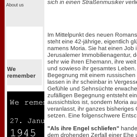
sich in einen Straßenmusiker verli
About us
Im Mittelpunkt des neuen Roman
steht eine 42-jährige, eigentlich g
namens Moria. Sie hat einen Job i
Jerusalemer Immobilienagentur, de
sehr wie ihren Ehemann, ihre weit
und sowieso ihr gesamtes Leben. 
We
Begegnung mit einem russischen
remember
lassen in ihr scheinbar in Verges
Gefühle und Sehnsüchte erwachen
zufälligen Begegnung entsteht eine
aussichtslos ist, sondern Moria 
veranlasst, ihr ganzes bisheriges 
setzen. Eine folgenschwere Ents
"Als ihre Engel schliefen"
handel
dem drohenden Zerfall einer Ehe 