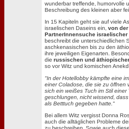
wunderbar treffende, humorvolle u
Beschreibung des kleinen aber fe
In 15 Kapiteln geht sie auf viele 
israelischen Daseins ein,
von der
PartnerInnensuche israelischer 
beschreibt die unterschiedlichen
aschkenasischen bis zu den äthi
ihre jeweiligen Eigenarten. Beson
die
russischen und äthiopische
so vor Witz und komischen Anekd
"In der Hotellobby kämpfte eine irri
einer Coladose, die sie zu öffnen 
sich ein weißes Tuch im Stil eine
geschlungen, nicht wissend, dass 
als Betttuch gegeben hatte."
Bei allem Witz vergisst Donna Ros
auch die alltäglichen Probleme d
zu beschreiben. Sowie auch diese