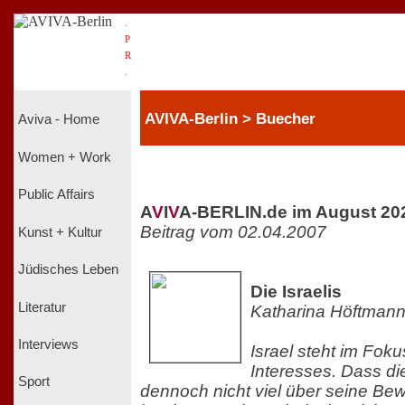
.
P
R
.
AVIVA-Berlin > Buecher
Aviva - Home
Women + Work
Public Affairs
A
V
I
V
A-BERLIN.de im August 20
Beitrag vom 02.04.2007
Kunst + Kultur
Jüdisches Leben
Die Israelis
Literatur
Katharina Höftman
Interviews
Israel steht im Foku
Interesses. Dass d
Sport
dennoch nicht viel über seine Be