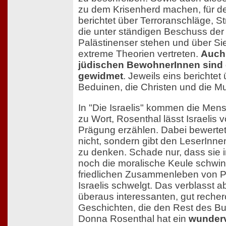
zu dem Krisenherd machen, für den
berichtet über Terroranschläge, S
die unter ständigen Beschuss der 
Palästinenser stehen und über Sie
extreme Theorien vertreten.
Auch 
jüdischen BewohnerInnen sind e
gewidmet
. Jeweils eins berichtet
Beduinen, die Christen und die M
In "Die Israelis" kommen die Mens
zu Wort, Rosenthal lässt Israelis v
Prägung erzählen. Dabei bewertet 
nicht, sondern gibt den LeserInne
zu denken. Schade nur, dass sie 
noch die moralische Keule schwingt
friedlichen Zusammenleben von P
Israelis schwelgt. Das verblasst a
überaus interessanten, gut recher
Geschichten, die den Rest des B
Donna Rosenthal hat ein
wunderv