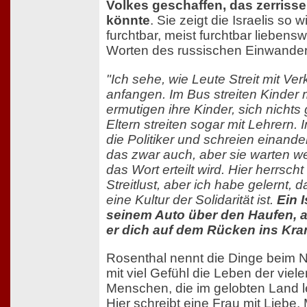
Volkes geschaffen, das zerriss
könnte
. Sie zeigt die Israelis so
furchtbar, meist furchtbar liebens
Worten des russischen Einwander
"Ich sehe, wie Leute Streit mit Ver
anfangen. Im Bus streiten Kinder 
ermutigen ihre Kinder, sich nichts 
Eltern streiten sogar mit Lehrern. 
die Politiker und schreien einande
das zwar auch, aber sie warten we
das Wort erteilt wird. Hier herrscht
Streitlust, aber ich habe gelernt,
eine Kultur der Solidarität ist.
Ein I
seinem Auto über den Haufen, 
er dich auf dem Rücken ins Kr
Rosenthal nennt die Dinge beim 
mit viel Gefühl die Leben der viel
Menschen, die im gelobten Land 
Hier schreibt eine Frau mit Liebe. M