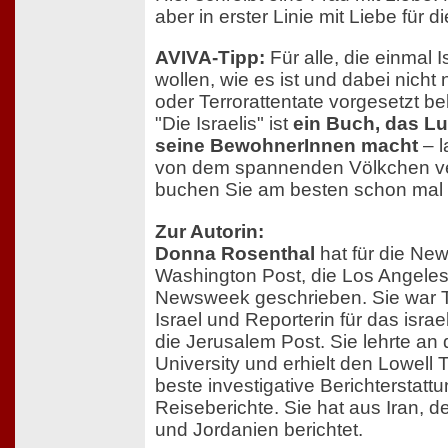
aber in erster Linie mit Liebe für 
AVIVA-Tipp:
Für alle, die einmal 
wollen, wie es ist und dabei nicht 
oder Terrorattentate vorgesetzt
"Die Israelis" ist
ein Buch, das Lu
seine BewohnerInnen macht
– l
von dem spannenden Völkchen v
buchen Sie am besten schon mal d
Zur Autorin:
Donna Rosenthal
hat für die New
Washington Post, die Los Angele
Newsweek geschrieben. Sie war T
Israel und Reporterin für das isra
die Jerusalem Post. Sie lehrte an
University und erhielt den Lowell
beste investigative Berichterstatt
Reiseberichte. Sie hat aus Iran, 
und Jordanien berichtet.